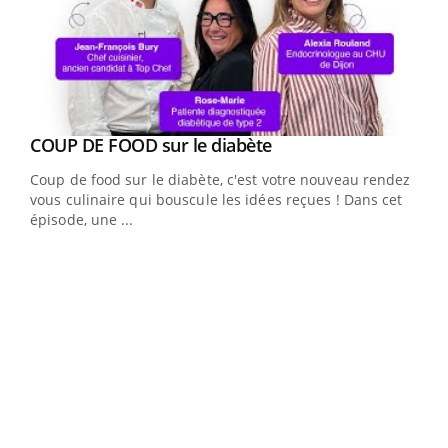
Youtube
COUP DE FOOD sur le diabète
Youtube
Coup de food sur le diabète, c'est votre nouveau rendez-
vous culinaire qui bouscule les idées reçues ! Dans cet
épisode, une ...
Yout
Quand l’entreprise mise sur le bien être global
Ecz
Youtube
You
(3/3
Dans
vous
quot