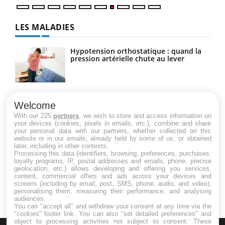
LES MALADIES
Hypotension orthostatique : quand la
pression artérielle chute au lever
Drépanocytose : une déformation des
globules rouges aux conséquences
Welcome
graves
With our 225
partners
, we wish to store and access information on
your devices (cookies, pixels in emails, etc.), combine and share
your personal data with our partners, whether collected on this
website or in our emails, already held by some of us, or obtained
Maladie de Charcot (Sclérose latérale
later, including in other contexts.
amyotrophique)
Processing this data (identifiers, browsing, preferences, purchases,
loyalty programs, IP, postal addresses and emails, phone, precise
geolocation, etc.) allows developing and offering you services,
content, commercial offers and ads across your devices and
screens (including by email, post, SMS, phone, audio, and video),
personalising them, measuring their performance, and analysing
audiences.
You can "accept all" and withdraw your consent at any time via the
"cookies" footer link
. You can also "set detailed preferences" and
object to processing activities not subject to consent. These