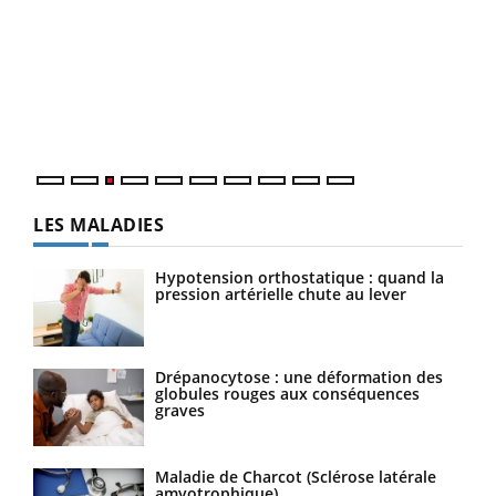
Ecz
You
pour
L'ét
Vaca
Nos 
LES MALADIES
Hypotension orthostatique : quand la
pression artérielle chute au lever
Drépanocytose : une déformation des
globules rouges aux conséquences
graves
Maladie de Charcot (Sclérose latérale
amyotrophique)