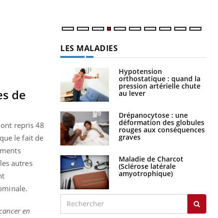
num
LES MALADIES
Hypotension
orthostatique : quand la
pression artérielle chute
es de
au lever
Drépanocytose : une
déformation des globules
 ont repris 48
rouges aux conséquences
graves
ue le fait de
tements
Maladie de Charcot
 les autres
(Sclérose latérale
amyotrophique)
nt
dominale.
 cancer en