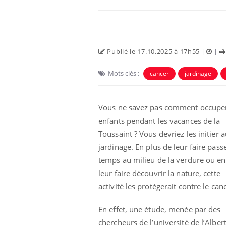
Publié le 17.10.2025 à 17h55
|
|
Mots clés :
cancer
jardinage
 Mains :
Carence en fer : comprendre pour
Ins
Youtube
You
Youtube
Youtube
prévenir
osa
Vous ne savez pas comment occupe
enfants pendant les vacances de la
aciles à aborder...
Fatigue, irritabilité, brouillard mental ou
En 2
poser des
même alopécie… Les symptômes de la
rest
Toussaint ? Vous devriez les initier 
'un proche c'est
carence en fer sont multiples ce qui la rend
pat
jardinage. En plus de leur faire pass
...
temps au milieu de la verdure ou e
leur faire découvrir la nature, cette
activité les protégerait contre le canc
En effet, une étude, menée par des
chercheurs de l’université de l’Albe