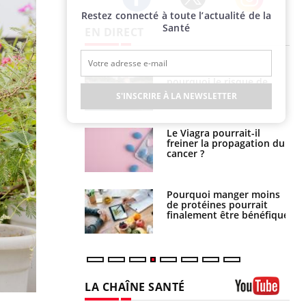
Restez connecté à toute l’actualité de la
Twitter
Facebook
Instagram
Santé
EN DIRECT
Fortes chaleurs :
Grossesse et chaleur : ce
pourquoi le risque de
que dit la science
noyade grimpe-t-il ?
S'INSCRIRE À LA NEWSLETTER
Le Viagra pourrait-il
Le smartphone nuit-il à
freiner la propagation du
l'apprentissage de la
cancer ?
lecture ?
Pourquoi manger moins
Mordue par une tique en
de protéines pourrait
vacances, elle reste dans
finalement être bénéfique
le coma pendant 42 jours
LA CHAÎNE SANTÉ
Youtube