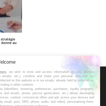
Chikungunya, dengue, West Nile :
 stratégie
que se passe-t-il dans le sud de la
a donne au
France ?
elcome
tners
, we wish to store and access information on your devices
in emails, etc.), combine and share your personal data with our
ER
ollected on this website or in our emails, already held by some of us,
ncluding in other contexts.
ta (identifiers, browsing, preferences, purchases, loyalty programs,
s les semaines les meilleures
es and emails, phone, precise geolocation, etc.) allows developing
ervices, content, commercial offers and ads across your devices and
 by email, post, SMS, phone, audio, and video), personalising them,
rformance, and analysing audiences.