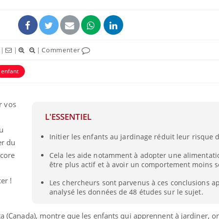
|
|
|
Commenter
enfant
uline & Charge mentale : et si on
tube
Youtube
it en parler??
r vos
L'ESSENTIEL
026, l'insuline dans le diabète de type 2
e entourée d'idées reçues chez les
au
Initier les enfants au jardinage réduit leur risque 
ients comme parfois chez les soignants.
er du
ncore
Cela les aide notamment à adopter une alimentatio
être plus actif et à avoir un comportement moins s
er !
Les chercheurs sont parvenus à ces conclusions ap
analysé les données de 48 études sur le sujet.
rta (Canada), montre que les enfants qui apprennent à jardiner, 