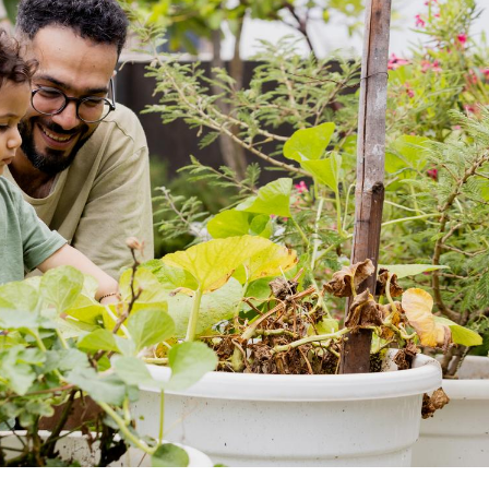
La sieste empêche-t-elle
de dormir la nuit ?
VIH : la fin du comprimé
tous les jours se profile-t-
elle enfin ?
Pourquoi votre ventre
gâche-t-il les premiers
jours de vos vacances ?