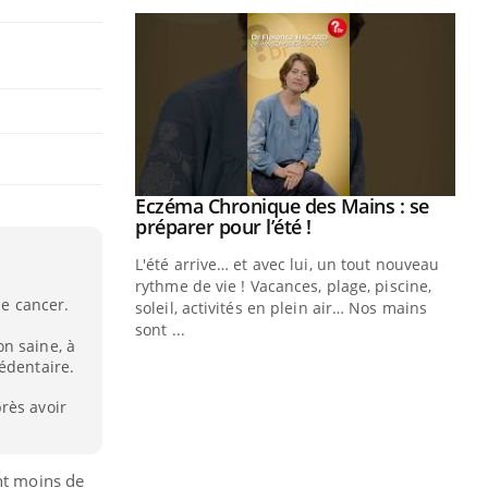
Eczéma Chronique des Mains : se
Youtube
Youtube
préparer pour l’été !
L'été arrive… et avec lui, un tout nouveau
rythme de vie ! Vacances, plage, piscine,
de cancer.
soleil, activités en plein air… Nos mains
sont ...
n saine, à
Youtube
Diabète & Ramadan 2026
Un
Youtube
You
édentaire.
fac
Le Ramadan approche, et, pour de
pr
rès avoir
nombreuses personnes atteintes de
Un 
diabète, c'est une période de questions, de
mut
défis, mais ...
san
ont moins de