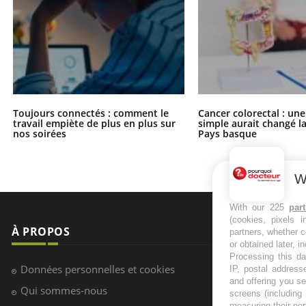
Toujours connectés : comment le
Cancer colorectal : une
travail empiète de plus en plus sur
simple aurait changé l
nos soirées
Pays basque
W
With our 225
par
(cookies, pixels 
À PROPOS
NEWSLETT
partners, whether c
or obtained later, i
Processing this da
Recevez toute
Données personnelles et cookies
IP, postal address
infos santé
and offering you s
Qui sommes-nous
screens (including
measuring their pe