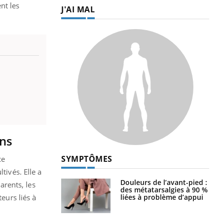
nt les
J'AI MAL
ans
SYMPTÔMES
ce
tivés. Elle a
Douleurs de l’avant-pied :
arents, les
des métatarsalgies à 90 %
liées à problème d’appui
eurs liés à