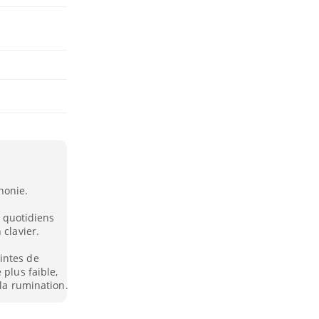
honie.
u quotidiens
 clavier.
intes de
 plus faible,
 la rumination.