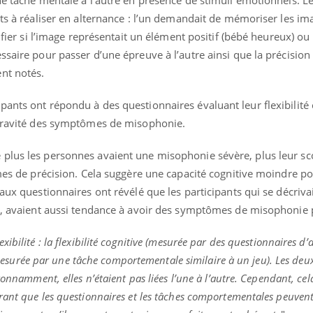
ualiste innove en matière de bilan de
épisode, une ...
nts à réaliser en alternance : l’un demandait de mémoriser les im
é : l'utilisation d'un « jumeau
érique » permet ...
tifier si l’image représentait un élément positif (bébé heureux) ou 
ssaire pour passer d’une épreuve à l’autre ainsi que la précisio
nt notés.
ants ont répondu à des questionnaires évaluant leur flexibilité 
 gravité des symptômes de misophonie.
 plus les personnes avaient une misophonie sévère, plus leur s
rmes de précision. Cela suggère une capacité cognitive moindre pou
 aux questionnaires ont révélé que les participants qui se décri
ne, avaient aussi tendance à avoir des symptômes de misophonie 
ibilité : la flexibilité cognitive (mesurée par des questionnaires d’
 (mesurée par une tâche comportementale similaire à un jeu). Les deux
tonnamment, elles n’étaient pas liées l’une à l’autre. Cependant, ce
rant que les questionnaires et les tâches comportementales peuven