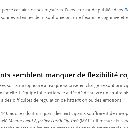
 percé certains de ses mystères. Dans leur étude publiée dans
B
personnes atteintes de misophonie ont une flexibilité cognitive et
ents semblent manquer de flexibilité co
ées sur la misophonie ainsi que sa prise en charge se sont princ
nsorielle. L'équipe internationale a décidé de suivre une autre pis
ié à des difficultés de régulation de l’attention ou des émotions.
« jumeau numérique » pour
COUP DE FOOD sur le
tube
Youtube
iliter l’accès à la médecine
ni 140 adultes dont un quart des participants souffraient de miso
Youtube
Coup de food sur le diabèt
ventive
nouveau rendez-vous culi
ppelé
Memory and Affective Flexibility Task
(MAFT). Il mesure la cap
établissement lié à un groupe
bouscule les idées reçues
ne tâche mentale à l'autre en présence de stimuli émotionnels. L