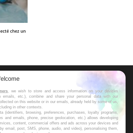
Mortalité infantile : un rapport
tecté chez un
s’interroge sur son taux élevé en
France
elcome
ER
tners
, we wish to store and access information on your devices
in emails, etc.), combine and share your personal data with our
s les semaines les meilleures
ollected on this website or in our emails, already held by some of us,
ncluding in other contexts.
ta (identifiers, browsing, preferences, purchases, loyalty programs,
es and emails, phone, precise geolocation, etc.) allows developing
ervices, content, commercial offers and ads across your devices and
 by email, post, SMS, phone, audio, and video), personalising them,