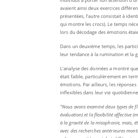
mut
air… Nos mains
défis, mais ...
avaient ainsi deux exercices différe
sant
num
présentées, l’autre consistait à iden
qui montre les crocs). Le temps néce
lors du décodage des émotions étaie
Dans un deuxième temps, les particip
leur tendance à la rumination et la
L’analyse des données a montré que
était faible, particulièrement en te
émotions. Par ailleurs, les réponses
inflexibles dans leur vie quotidien
"Nous avons examiné deux types de flex
évaluation) et la flexibilité affective
à la gravité de la misophonie, mais, é
avec des recherches antérieures mont