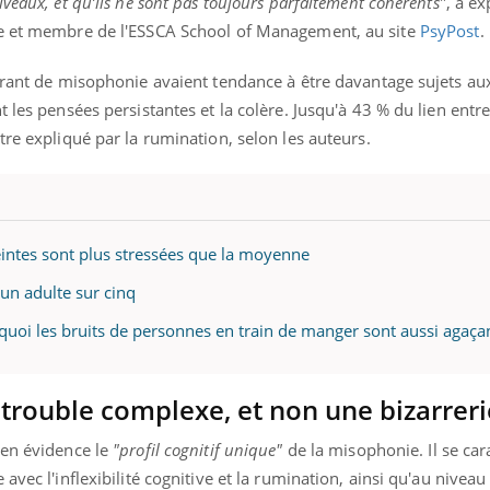
veaux, et qu’ils ne sont pas toujours parfaitement cohérents
", a e
de et membre de l'ESSCA School of Management, au site
PsyPost
.
ffrant de misophonie avaient tendance à être davantage sujets au
les pensées persistantes et la colère. Jusqu'à 43 % du lien entre l
tre expliqué par la rumination, selon les auteurs.
eintes sont plus stressées que la moyenne
un adulte sur cinq
quoi les bruits de personnes en train de manger sont aussi agaça
trouble complexe, et non une bizarreri
 en évidence le
"profil cognitif unique"
de la misophonie. Il se car
avec l'inflexibilité cognitive et la rumination, ainsi qu'au niveau