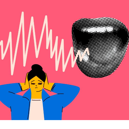
Le Viagra pourrait-il
Le smart
freiner la propagation du
l'appren
cancer ?
lecture 
Pourquoi manger moins
Mordue 
de protéines pourrait
vacances
finalement être bénéfique
le coma
Grossesse et chaleur : ce
Mordue 
que dit la science
barracud
secouru
réflexe 