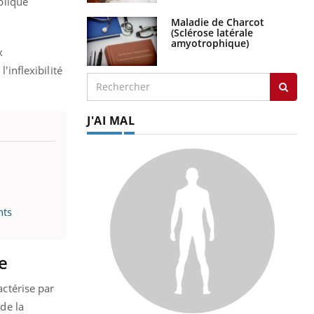
xpliqué
Maladie de Charcot
(Sclérose latérale
amyotrophique)
x
'inflexibilité
J'AI MAL
nts
e
actérise par
 de la