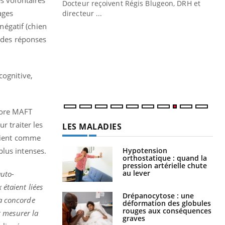
Docteur reçoivent Régis Blugeon, DRH et
ages
directeur ...
Ec
You
négatif (chien
quo
n des réponses
Dan
der
com
cognitive,
et é
core MAFT
r traiter les
LES MALADIES
vaient comme
Hypotension
plus intenses.
orthostatique : quand la
pression artérielle chute
au lever
auto-
 étaient liées
Drépanocytose : une
la concorde
déformation des globules
rouges aux conséquences
t mesurer la
graves