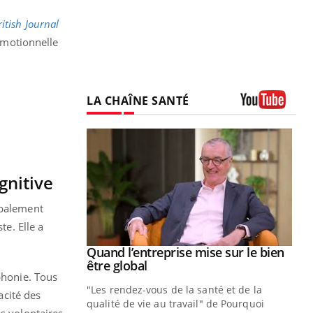
ritish Journal
 émotionnelle
LA CHAÎNE SANTÉ
Youtube
gnitive
ipalement
te. Elle a
Youtube
 diabète
Quand l’entreprise mise sur le bien
Youtube
Youtube
être global
phonie. Tous
e, c'est votre
"Les rendez-vous de la santé et de la
naire qui
acité des
qualité de vie au travail" de Pourquoi
 ! Dans cet
es volontaires