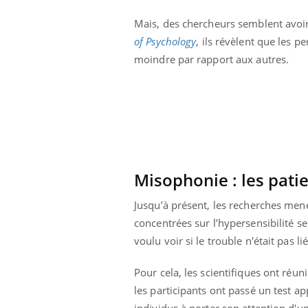
Mais, des chercheurs semblent avoir
of Psychology
, ils révèlent que les 
moindre par rapport aux autres.
Misophonie : les pati
Jusqu’à présent, les recherches men
concentrées sur l’hypersensibilité se
voulu voir si le trouble n'était pas l
Youtube
 Mains : se
Diabète & Ramadan 2026
Un 
Youtube
You
outube
fac
Pour cela, les scientifiques ont réu
Le Ramadan approche, et, pour de
pré
un tout nouveau
nombreuses personnes atteintes de
les participants ont passé un test a
Un 
lage, piscine,
diabète, c'est une période de questions, de
individus à porter son attention d'u