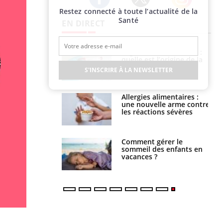
Restez connecté à toute l’actualité de la
Twitter
Facebook
Instagram
Santé
EN DIRECT
phone nuit-il à
Légionellose en Suisse :
tissage de la
quelle est l’origine de la
?
contamination ?
S'INSCRIRE À LA NEWSLETTER
par une tique en
Allergies alimentaires :
, elle reste dans
une nouvelle arme contre
 pendant 42 jours
les réactions sévères
par un
Comment gérer le
a, une petite fille
sommeil des enfants en
e grâce à un
vacances ?
essentiel