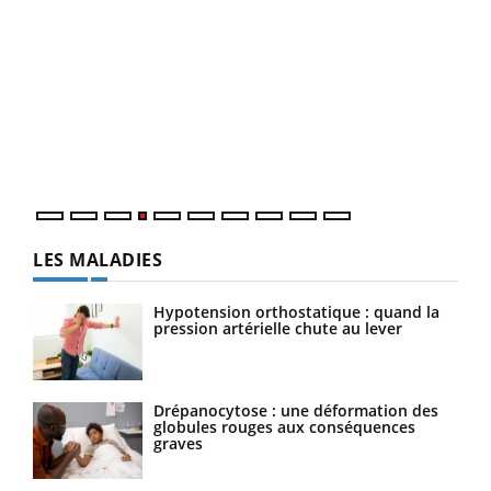
Dia
You
Le 
pers
ques
LES MALADIES
Hypotension orthostatique : quand la
pression artérielle chute au lever
Drépanocytose : une déformation des
globules rouges aux conséquences
graves