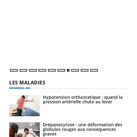
Qua
You
"Les
trav
DRH 
LES MALADIES
Hypotension orthostatique : quand la
pression artérielle chute au lever
Drépanocytose : une déformation des
globules rouges aux conséquences
graves