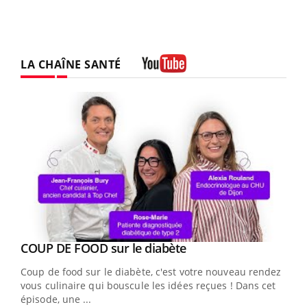
LA CHAÎNE SANTÉ
Youtube
Youtube
cès
COUP DE FOOD sur le diabète
Youtube
Coup de food sur le diabète, c'est votre nouveau rendez-
 en
vous culinaire qui bouscule les idées reçues ! Dans cet
u
épisode, une ...