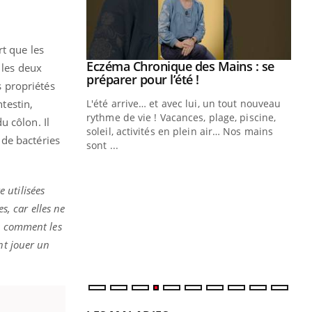
rt que les
Eczéma Chronique des Mains : se
Youtube
 les deux
Youtube
préparer pour l’été !
s propriétés
ntestin,
L'été arrive… et avec lui, un tout nouveau
rythme de vie ! Vacances, plage, piscine,
u côlon. Il
soleil, activités en plein air… Nos mains
 de bactéries
sont ...
Youtube
Diabète & Ramadan 2026
Un
Youtube
You
fac
Le Ramadan approche, et, pour de
pr
e utilisées
nombreuses personnes atteintes de
s, car elles ne
Un 
diabète, c'est une période de questions, de
mut
défis, mais ...
s comment les
san
nt jouer un
num