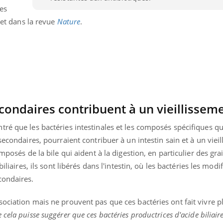
Ces
Comment éviter une otite
pendant les vacances ?
llet dans la revue
Nature
.
econdaires contribuent à un vieillissem
ré que les bactéries intestinales et les composés spécifiques qu
secondaires, pourraient contribuer à un intestin sain et à un viei
omposés de la bile qui aident à la digestion, en particulier des gra
iliaires, ils sont libérés dans l'intestin, où les bactéries les modi
condaires.
ociation mais ne prouvent pas que ces bactéries ont fait vivre p
 cela puisse suggérer que ces bactéries productrices d'acide biliair