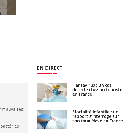
EN DIRECT
Hantavirus : un cas
Comment oublier les
détecté chez un touriste
écrans en vacances ?
en France
e “mauvaises”
Mortalité infantile : un
Toujours connectés :
rapport s’interroge sur
comment le travail
son taux élevé en France
empiète de plus en plus
sur nos soirées
 bactéries