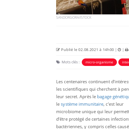
SANDORGORA/ISTOCK
Publié le 02.08.2021 à 14h00
|
|
Mots clés :
micro-organisme
inte
Les centenaires continuent d’intéres
es d’angoisse
Éclipse solaire du 12 août
elles survenir
: “Des verres adaptés,
les scientifiques qui cherchent à per
son apparente ?
c'est indispensable pour
la santé des yeux”
leur secret. Après le
bagage génétiq
le
système immunitaire
, c’est leur
en vacances :
Les troubles du sommeil
microbiome unique qui leur permett
u signe d’une
modifient votre cerveau !
?
d’être protégé de certaines infection
bactériennes, y compris celles caus