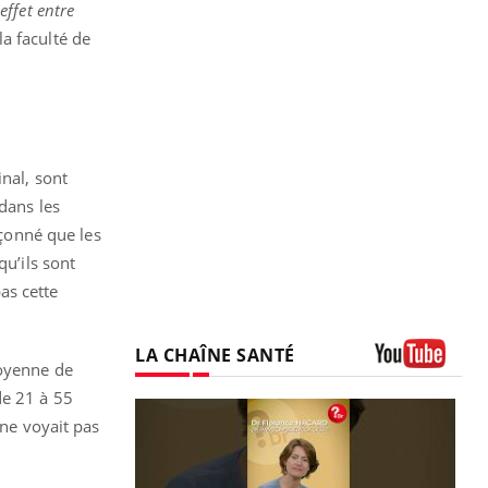
effet entre
a faculté de
inal, sont
 dans les
pçonné que les
qu’ils sont
as cette
LA CHAÎNE SANTÉ
moyenne de
Youtube
de 21 à 55
 ne voyait pas