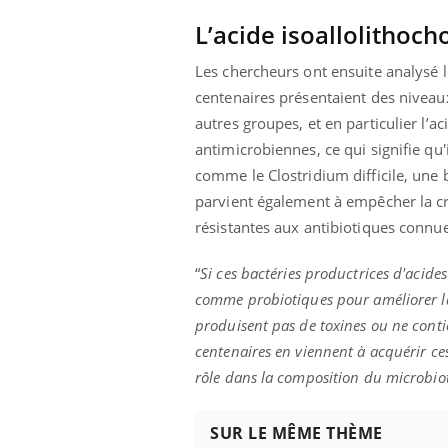
L’acide isoallolithoch
Les chercheurs ont ensuite analysé l
 Mains :
Carence en fer : comprendre pour
Ins
Youtube
You
centenaires présentaient des niveaux
Youtube
Youtube
prévenir
osa
autres groupes, et en particulier l’a
antimicrobiennes, ce qui signifie qu'
aciles à aborder...
Fatigue, irritabilité, brouillard mental ou
En 2
poser des
même alopécie… Les symptômes de la
rest
comme le Clostridium difficile, une 
'un proche c'est
carence en fer sont multiples ce qui la rend
pat
parvient également à empêcher la cr
...
résistantes aux antibiotiques connue
“
Si ces bactéries productrices d'acides 
comme probiotiques pour améliorer 
produisent pas de toxines ou ne conti
centenaires en viennent à acquérir ce
rôle dans la composition du microbiot
SUR LE MÊME THÈME