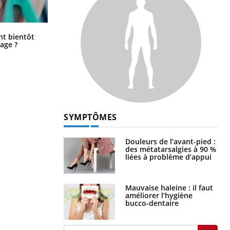
Éclipse solaire du 12 août : “Des
ent bientôt
verres adaptés, c'est indispensable
age ?
pour la santé des yeux”
SYMPTÔMES
Douleurs de l’avant-pied :
des métatarsalgies à 90 %
liées à problème d’appui
Mauvaise haleine : il faut
améliorer l’hygiène
bucco-dentaire