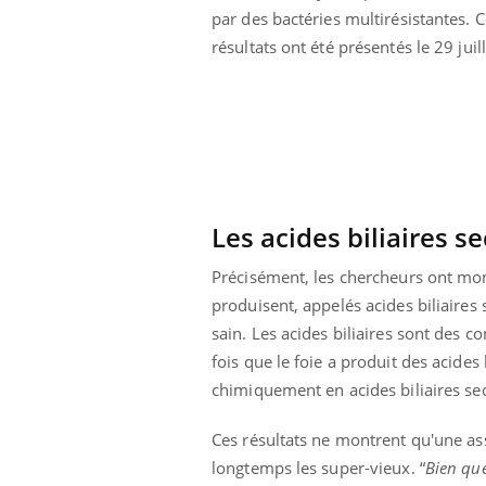
par des bactéries multirésistantes. 
 caries pouvaient
Mon enfant est-il trop
disparaître sans
sensible ou simplement
résultats ont été présentés le 29 jui
e ?
très empathique ?
Les acides biliaires s
Précisément, les chercheurs ont mont
produisent, appelés acides biliaires 
sain. Les acides biliaires sont des c
fois que le foie a produit des acides b
chimiquement en acides biliaires se
Ces résultats ne montrent qu'une ass
longtemps les super-vieux. “
Bien que