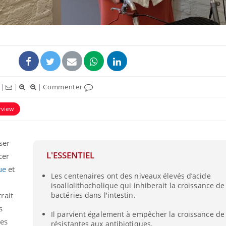
|
|
|
Commenter
rview
ser
Bébés, jeunes enfants :
quelle trousse à
L'ESSENTIEL
cer
pharmacie pour les
vacances ?
ue
et
Les centenaires ont des niveaux élevés d’acide
isoallolithocholique qui inhiberait la croissance d
Syndrome métabolique :
rait
bactéries dans l'intestin.
quels sont les meilleurs
exercices physiques ?
s
Il parvient également à empêcher la croissance de
ées
résistantes aux antibiotiques.