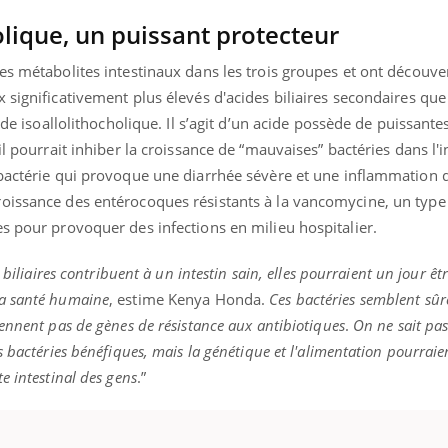
olique, un puissant protecteur
es métabolites intestinaux dans les trois groupes et ont découve
uline & Charge mentale : et si on
tube
 significativement plus élevés d'acides biliaires secondaires que
Youtube
it en parler??
cide isoallolithocholique. Il s’agit d’un acide possède de puissante
il pourrait inhiber la croissance de “mauvaises” bactéries dans l'i
026, l'insuline dans le diabète de type 2
e entourée d'idées reçues chez les
bactérie qui provoque une diarrhée sévère et une inflammation d
ients comme parfois chez les soignants.
oissance des entérocoques résistants à la vancomycine, un type
s pour provoquer des infections en milieu hospitalier.
biliaires contribuent à un intestin sain, elles pourraient un jour êtr
la santé humaine
, estime Kenya Honda.
Ces bactéries semblent sûre
ennent pas de gènes de résistance aux antibiotiques
.
On ne sait pa
s bactéries bénéfiques, mais la génétique et l'alimentation pourraie
e intestinal des gens
.”