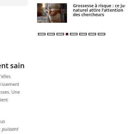
Grossesse à risque : ce jus
Cancer colorectal : une
naturel attire l'attention
stratégie simple aurait
des chercheurs
changé la donne au Pays
basque
ent sain
'elles
llissement
isses. Une
fient
lus
e puissent