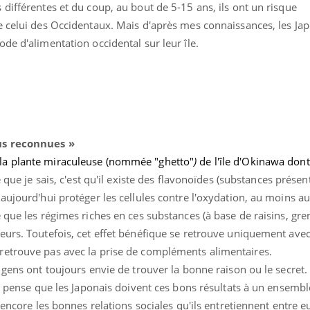
différentes et du coup, au bout de 5-15 ans, ils ont un risque
e celui des Occidentaux. Mais d'après mes connaissances, les Jap
de d'alimentation occidental sur leur île.
tus reconnues
»
la plante miraculeuse (nommée "ghetto"
)
de l'île d'Okinawa dont
 que je sais, c'est qu'il existe des flavonoïdes (substances présen
aujourd'hui protéger les cellules contre l'oxydation, au moins a
 que les régimes riches en ces substances (à base de raisins, gren
eurs. Toutefois, cet effet bénéfique se retrouve uniquement avec
retrouve pas avec la prise de compléments alimentaires.
 gens ont toujours envie de trouver la bonne raison ou le secret.
Je pense que les Japonais doivent ces bons résultats à un ensembl
 encore les bonnes relations sociales qu'ils entretiennent entre e