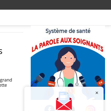
s
 grand
ette
Publicité