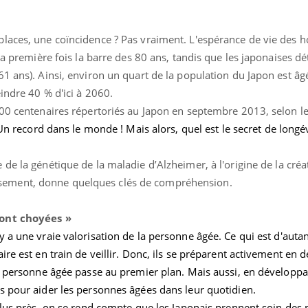
places, une coïncidence ? Pas vraiment. L'espérance de vie des
la première fois la barre des 80 ans, tandis que les japonaises dé
1 ans). Ainsi, environ un quart de la population du Japon est âg
eindre 40 % d'ici à 2060.
00 centenaires répertoriés au Japon en septembre 2013, selon le
Un record dans le monde ! Mais alors, quel est le secret de longé
ence en fer : comprendre pour
Insuline & Charge ment
tube
Youtube
Youtube
Yout
venir
osait en parler??
te de la génétique de la maladie d’Alzheimer, à l'origine de la cré
gue, irritabilité, brouillard mental ou
En 2026, l'insuline dans l
e alopécie… Les symptômes de la
reste entourée d'idées re
illissement, donne quelques clés de compréhension.
nce en fer sont multiples ce qui la rend
patients comme parfois ch
ont choyées »
 y a une vraie valorisation de la personne âgée. Ce qui est d'auta
ire est en train de veillir. Donc, ils se préparent activement en 
la personne âgée passe au premier plan. Mais aussi, en développa
s pour aider les personnes âgées dans leur quotidien.
 plus près, on se rend compte que les Japonais prennent soin des