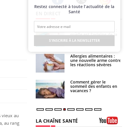
Restez connecté à toute l’actualité de la
Twitter
Facebook
Instagram
Santé
EN DIRECT
phone nuit-il à
Légionellose en Suisse :
tissage de la
quelle est l’origine de la
?
contamination ?
S'INSCRIRE À LA NEWSLETTER
par une tique en
Allergies alimentaires :
, elle reste dans
une nouvelle arme contre
 pendant 42 jours
les réactions sévères
par un
Comment gérer le
a, une petite fille
sommeil des enfants en
e grâce à un
vacances ?
essentiel
s vieux au
LA CHAÎNE SANTÉ
a, au rang
Youtube