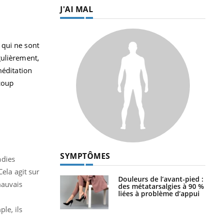
J'AI MAL
 qui ne sont
gulièrement,
méditation
 coup
SYMPTÔMES
adies
ela agit sur
Douleurs de l’avant-pied :
mauvais
des métatarsalgies à 90 %
liées à problème d’appui
le, ils