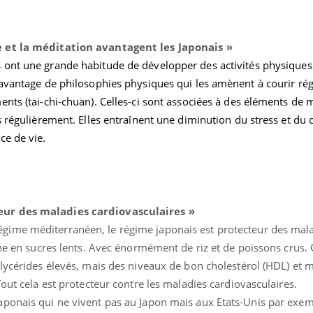
e et la méditation avantagent les Japonais
»
s ont une grande habitude de développer des activités physiques
davantage de philosophies physiques qui les amènent à courir ré
nts (tai-chi-chuan). Celles-ci sont associées à des éléments de 
s régulièrement. Elles entraînent une diminution du stress et du
ce de vie.
eur des maladies cardiovasculaires
»
gime méditerranéen, le régime japonais est protecteur des mal
che en sucres lents. Avec énormément de riz et de poissons crus. C
glycérides élevés, mais des niveaux de bon cholestérol (HDL) et 
Tout cela est protecteur contre les maladies cardiovasculaires.
ponais qui ne vivent pas au Japon mais aux Etats-Unis par exemp