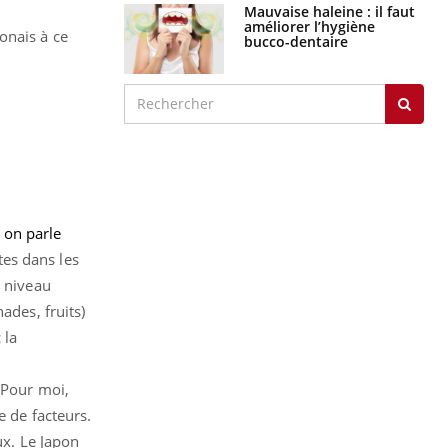
Mauvaise haleine : il faut
améliorer l’hygiène
onais à ce
bucco-dentaire
 on parle
tes dans les
u niveau
ades, fruits)
 la
 Pour moi,
e de facteurs.
ux. Le Japon