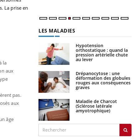
. La prise en
LES MALADIES
Hypotension
orthostatique : quand la
pression artérielle chute
au lever
à la
ion aux
Drépanocytose : une
déformation des globules
type
rouges aux conséquences
graves
lèrent pas.
Maladie de Charcot
posés aux
(Sclérose latérale
amyotrophique)
 un âge
.