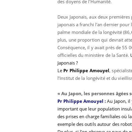
des doyens de l'Humanité.
Deux Japonais, aux deux premières 
japonais a franchi l'an dernier pour 
palme mondiale de la longévité (86,6
plus, une proportion qui devrait att
Conséquence, il y avait près de 55 0
officielles du ministère de la Santé.
Eczéma Chronique des Mains :
Car
Youtube
You
Youtube
expliquer ma maladie
pré
Japonais ?
Le
Pr Philippe Amouyel
, spécialis
Il y a des sujets qui sont faciles à aborder...
Fati
d'autres non ! D'un côté, poser des
mêm
l’Institut de la longévité et du vie
questions sur la maladie d'un proche c'est
care
montrer ...
...
« Au Japon, les personnes âgées
s
Pr Philippe Amouyel :
Au Japon, il
important que leur population insula
des prises en charge familiales où 
exemple des outils autour des robot
De plus, si l'on observe ce pays de