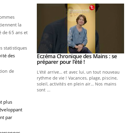
 hommes
tiennent la
é de 65 ans et
s statistiques
vité des
ale : et si on
Eczéma Chronique des Mains : se
Youtube
ube
Youtube
préparer pour l’été !
ation de
e diabète de type 2
L'été arrive… et avec lui, un tout nouveau
çues chez les
rythme de vie ! Vacances, plage, piscine,
ez les soignants.
soleil, activités en plein air… Nos mains
sont ...
Di
You
nt plus
Le 
développant
nom
nt par
dia
défi
 personnes