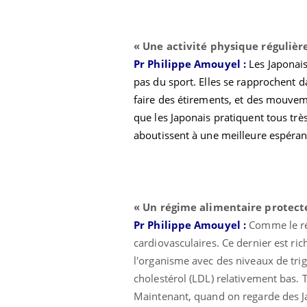
« Une a
ctivité physique régulièr
Pr Philippe Amouyel :
Les Japonai
pas du sport. Elles se rapprochent 
faire des étirements, et des mouveme
que les Japonais pratiquent tous trè
aboutissent à une meilleure espéran
« U
n régime alimentaire protect
Pr Philippe Amouyel :
Comme le ré
cardiovasculaires. Ce dernier est ri
l'organisme avec des niveaux de tri
cholestérol (LDL) relativement bas. 
Maintenant, quand on regarde des Ja