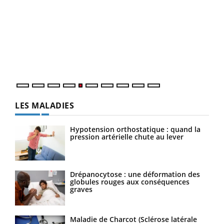
Un 
You
à l
Un é
mati
numé
LES MALADIES
Hypotension orthostatique : quand la
pression artérielle chute au lever
Drépanocytose : une déformation des
globules rouges aux conséquences
graves
Maladie de Charcot (Sclérose latérale