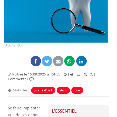
TALAJ/ISTOCK
Publié le 15.09.2025 à 15h55
|
|
|
|
|
Commenter
Mots clés :
greffe d'oeil
dent
vue
Se faire implanter
L'ESSENTIEL
une de ses dents