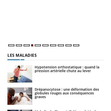
Dia
You
Le 
pers
ques
LES MALADIES
Hypotension orthostatique : quand la
pression artérielle chute au lever
Drépanocytose : une déformation des
globules rouges aux conséquences
graves