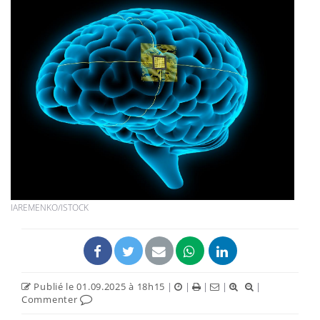
IAREMENKO/ISTOCK
Publié le 01.09.2025 à 18h15
|
|
|
|
|
Commenter