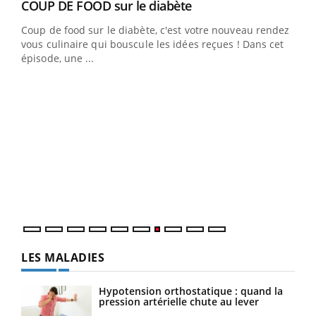
Youtube
Yout
COUP DE FOOD sur le diabète
Quand l’entreprise mise sur le bien être global
Youtube
Youtube
Coup de food sur le diabète, c'est votre nouveau rendez-
"Les rendez-vous de la santé et de la qualité de vie au
vous culinaire qui bouscule les idées reçues ! Dans cet
travail" de Pourquoi Docteur reçoivent Régis Blugeon,
épisode, une ...
DRH et directeur ...
Ecz
You
(3/3
Dans
vous
quot
LES MALADIES
Hypotension orthostatique : quand la
pression artérielle chute au lever