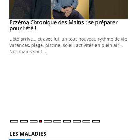
Eczéma Chronique des Mains : se préparer
Youtube
Youtube
pour l’été !
L'été arrive… et avec lui, un tout nouveau rythme de vie !
Vacances, plage, piscine, soleil, activités en plein air…
Nos mains sont ...
Dia
You
Le 
pers
ques
LES MALADIES