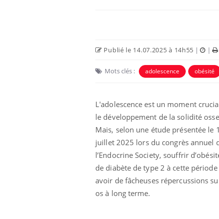
Publié le 14.07.2025 à 14h55
|
|
Mots clés :
adolescence
obésité
L'adolescence est un moment crucia
le développement de la solidité oss
Mais, selon une étude présentée le 
 oublier les
Chikungunya, dengue,
juillet 2025 lors du congrès annuel 
n vacances ?
West Nile : que se passe-
t-il dans le sud de la
l’Endocrine Society, souffrir d’obésit
France ?
de diabète de type 2 à cette période
avoir de fâcheuses répercussions sur
 connectés :
Les médicaments GLP-1
le travail
protègent-ils aussi les os
os à long terme.
de plus en plus
?
soirées