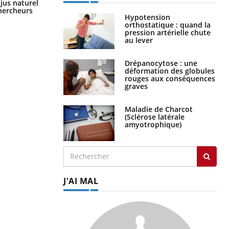
Comment oublier les écrans en
 jus naturel
vacances ?
chercheurs
Hypotension
orthostatique : quand la
pression artérielle chute
au lever
Drépanocytose : une
déformation des globules
rouges aux conséquences
graves
Maladie de Charcot
(Sclérose latérale
amyotrophique)
J'AI MAL