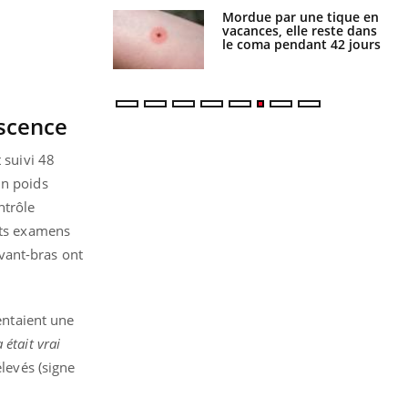
i manger moins
Mordue par une tique en
éines pourrait
vacances, elle reste dans
ent être bénéfique
le coma pendant 42 jours
escence
 suivi 48
un poids
ntrôle
nts examens
avant-bras ont
entaient une
 était vrai
élevés (signe