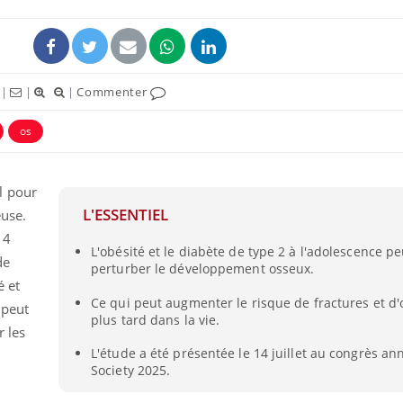
|
|
|
Commenter
os
l pour
L'ESSENTIEL
euse.
14
L'obésité et le diabète de type 2 à l'adolescence p
La sieste empêche-t-elle
Fortes c
de
perturber le développement osseux.
de dormir la nuit ?
pourquo
noyade g
é et
Ce qui peut augmenter le risque de fractures et d
 peut
plus tard dans la vie.
 les
VIH : la fin du comprimé
Le Viagr
tous les jours se profile-t-
freiner 
L'étude a été présentée le 14 juillet au congrès a
elle enfin ?
cancer ?
Society 2025.