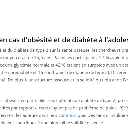
Pourquoi votre ventre
Pourquo
gâche-t-il les premiers
de prot
jours de vos vacances ?
finalem
en cas d'obésité et de diabète à l’adol
é et du diabète de type 2 sur la santé osseuse, les chercheurs ont
e moyen était de 15,5 ans. Parmi les participants, 27 % avaient 
ec une glycémie normale et 42 % étaient en surpoids avec un co
t en prédiabète et 16 souffraient de diabète de type 2). Différe
té. De plus, leur structure osseuse et la solidité du tibia et de l'
es obèses, en particulier ceux atteints de diabète de type 2, prés
indres par rapport à ceux n’ayant pas de problème de poids.
"Cela
précisent les auteurs dans leur
communiqué
. Des taux d'insuline 
blaient contribuer à une plus faible solidité osseuse.