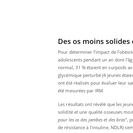
olorectal : une
Cytomégalovirus : ce qui
e simple aurait
change dans la prise en
a donne au Pays
charge des femmes
enceintes
Des os moins solides 
Pour déterminer l’impact de l’obésit
adolescents pendant un an dont l'âg
normal, 31 % étaient en surpoids av
glycémique perturbé (4 jeunes étaien
ont été réalisés pour évaluer leur san
été mesurées par IRM.
Les résultats ont révélé que les jeun
solidité et une qualité osseuses mo
pour les os des jambes et des bras"
, 
de résistance à l'insuline, NDLR) sem