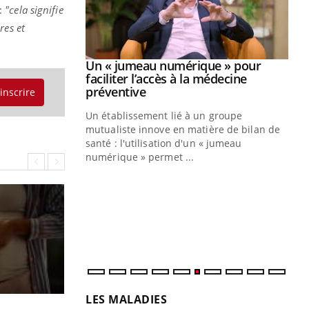
 :
"cela signifie
res et
Youtube
2026
Un « jumeau numérique » pour
Youtube
faciliter l’accès à la médecine
 pour de
Youtube
préventive
'inscrire
teintes de
Un établissement lié à un groupe
e de questions, de
mutualiste innove en matière de bilan de
santé : l'utilisation d'un « jumeau
CO
You
numérique » permet ...
Cou
nou
bou
épi
LES MALADIES