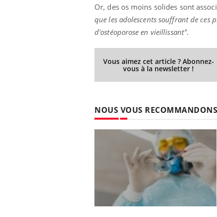
Or, des os moins solides sont associ
que les adolescents souffrant de ces 
d'ostéoporose en vieillissant".
prendre pour
Insuline & Charge mentale : et si on
Ecz
Youtube
You
Youtube
osait en parler??
pré
Vous aimez cet article ? Abonnez-
vous à la newsletter !
llard mental ou
En 2026, l'insuline dans le diabète de type 2
L'ét
tômes de la
reste entourée d'idées reçues chez les
ryth
les ce qui la rend
patients comme parfois chez les soignants.
sole
sont
NOUS VOUS RECOMMANDON