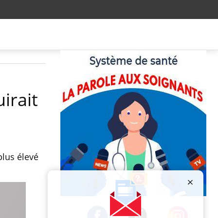
irait
plus élevé
Publicité