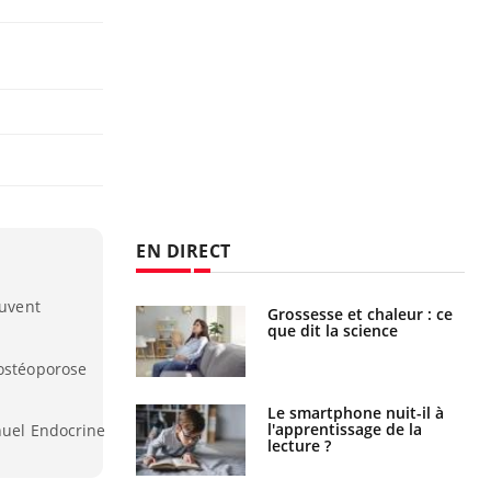
EN DIRECT
euvent
haleurs :
Grossesse et chaleur : ce
i le risque de
que dit la science
rimpe-t-il ?
'ostéoporose
a pourrait-il
Le smartphone nuit-il à
la propagation du
l'apprentissage de la
nnuel Endocrine
lecture ?