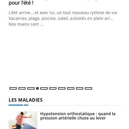
Youtube
pour l’été !
L'été arrive… et avec lui, un tout nouveau rythme de vie !
Vacances, plage, piscine, soleil, activités en plein air…
Nos mains sont ...
Dia
You
Le 
pers
ques
LES MALADIES
Hypotension orthostatique : quand la
pression artérielle chute au lever