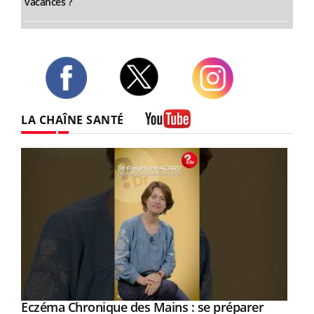
vacances ?
Twitter
Facebook
Instagram
LA CHAÎNE SANTÉ
Youtube
Eczéma Chronique des Mains : se préparer
Youtube