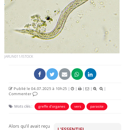
JARUN011/ISTOCK
Publié le 04.07.2025 à 10h25
|
|
|
|
|
Commenter
Mots clés :
greffe d'organes
vers
parasite
Alors qu’il avait reçu
L'ESSENTIEL