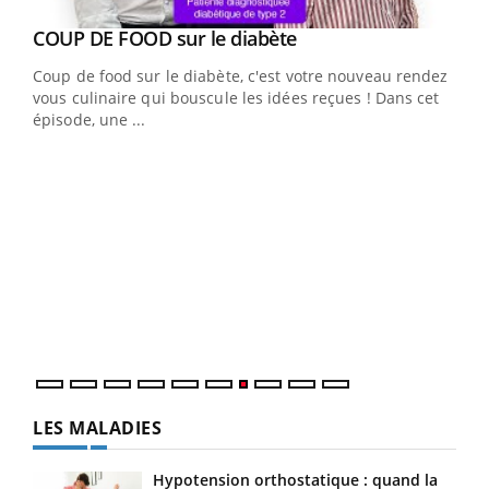
Youtube
cès
COUP DE FOOD sur le diabète
Youtube
Coup de food sur le diabète, c'est votre nouveau rendez-
 en
vous culinaire qui bouscule les idées reçues ! Dans cet
u
épisode, une ...
Qua
You
"Les
trav
DRH 
LES MALADIES
Hypotension orthostatique : quand la