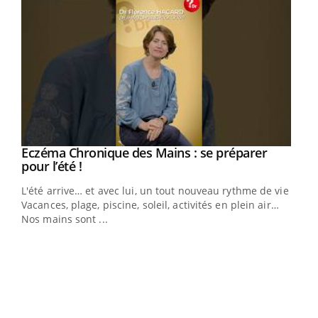
Eczéma Chronique des Mains : se préparer
Youtube
Youtube
pour l’été !
L'été arrive… et avec lui, un tout nouveau rythme de vie !
Vacances, plage, piscine, soleil, activités en plein air…
Nos mains sont ...
Dia
You
Le 
pers