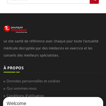
Le site santé de référence avec chaque jour toute l'actualité
médicale decryptée par des médecins en exercice et les
conseils des meilleurs spécialistes.
À PROPOS
Données personnelles et cookies
Qui sommes-nous
Conditions d'utilisation
Plan du site
Welcome