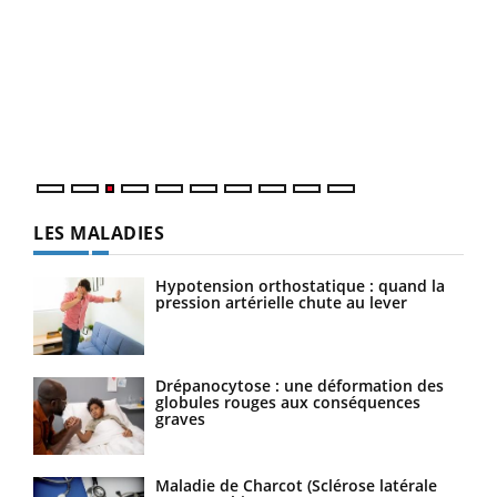
Ecz
You
pour
L'ét
Vaca
Nos 
LES MALADIES
Hypotension orthostatique : quand la
pression artérielle chute au lever
Drépanocytose : une déformation des
globules rouges aux conséquences
graves
Maladie de Charcot (Sclérose latérale