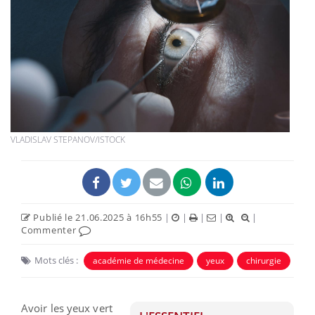
VLADISLAV STEPANOV/ISTOCK
Publié le 21.06.2025 à 16h55
|
|
|
|
|
Commenter
Mots clés :
académie de médecine
yeux
chirurgie
Avoir les yeux vert