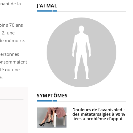
nant de la
J'AI MAL
moins 70 ans
 2, une
u de mémoire.
personnes
 consommaient
afé ou une
é.
SYMPTÔMES
Douleurs de l’avant-pied :
des métatarsalgies à 90 %
liées à problème d’appui