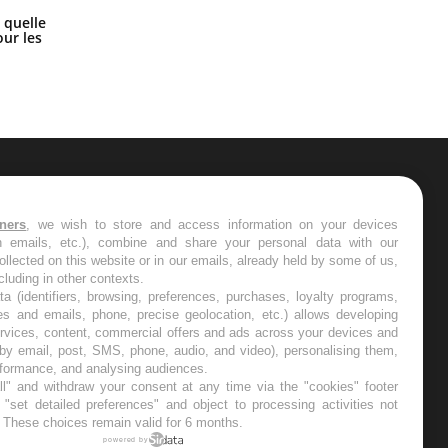
Syndrome métabolique : quels sont
 quelle
les meilleurs exercices physiques ?
ur les
ER
tners
, we wish to store and access information on your devices
in emails, etc.), combine and share your personal data with our
s les semaines les meilleures
ollected on this website or in our emails, already held by some of us,
ncluding in other contexts.
ta (identifiers, browsing, preferences, purchases, loyalty programs,
es and emails, phone, precise geolocation, etc.) allows developing
ervices, content, commercial offers and ads across your devices and
 by email, post, SMS, phone, audio, and video), personalising them,
RE
rformance, and analysing audiences.
l" and withdraw your consent at any time via the "cookies" footer
"set detailed preferences" and object to processing activities not
. These choices remain valid for 6 months.
powered by