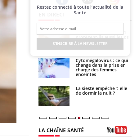
Restez connecté à toute l’actualité de la
Twitter
Facebook
Instagram
Santé
EN DIRECT
s connectés :
Les médicaments GLP-1
 le travail
protègent-ils aussi les os
 de plus en plus
?
S'INSCRIRE À LA NEWSLETTER
soirées
olorectal : une
Cytomégalovirus : ce qui
e simple aurait
change dans la prise en
la donne au Pays
charge des femmes
enceintes
unya, dengue,
La sieste empêche-t-elle
e : que se passe-
de dormir la nuit ?
s le sud de la
LA CHAÎNE SANTÉ
Youtube