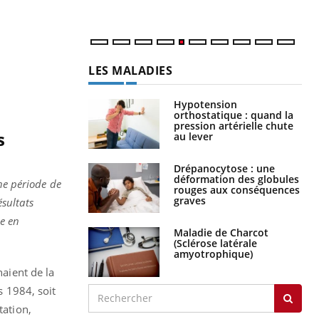
num
LES MALADIES
Hypotension
orthostatique : quand la
pression artérielle chute
s
au lever
Drépanocytose : une
déformation des globules
ne période de
rouges aux conséquences
graves
ésultats
ue en
Maladie de Charcot
(Sclérose latérale
amyotrophique)
naient de la
s 1984, soit
tation,