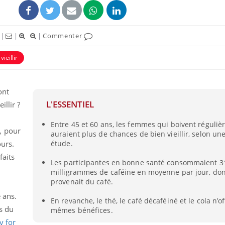
|
|
|
Commenter
vieillir
ont
uline & Charge mentale : et si on
Eczéma Chronique des
tube
Youtube
Youtube
Y
L'ESSENTIEL
it en parler??
préparer pour l’été !
illir ?
026, l'insuline dans le diabète de type 2
L'été arrive… et avec lui,
Entre 45 et 60 ans, les femmes qui boivent réguli
, pour
e entourée d'idées reçues chez les
rythme de vie ! Vacances, 
auraient plus de chances de bien vieillir, selon un
ients comme parfois chez les soignants.
soleil, activités en plein
ours.
étude.
sont ...
faits
Les participantes en bonne santé consommaient 3
milligrammes de caféine en moyenne par jour, don
provenait du café.
 ans.
En revanche, le thé, le café décaféiné et le cola n’o
s du
mêmes bénéfices.
y for