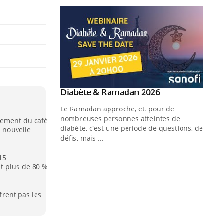
Youtube
 Mains : se
Diabète & Ramadan 2026
Youtube
outube
Le Ramadan approche, et, pour de
 un tout nouveau
nombreuses personnes atteintes de
èrement du café
plage, piscine,
diabète, c'est une période de questions, de
e nouvelle
 air… Nos mains
défis, mais ...
Un
You
15
fac
t plus de 80 %
pr
Un 
ffrent pas les
mut
san