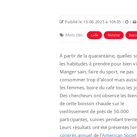
Publié le 15.06.2025 à 10h35
|
|
Mots clés :
café
femme
bien 
À partir de la quarantaine, quelles s
 Mains :
Carence en fer : comprendre pour
Ins
Youtube
You
Youtube
Youtube
prévenir
osa
les habitudes à prendre pour bien vie
Manger sain, faire du sport, ne pas
aciles à aborder...
Fatigue, irritabilité, brouillard mental ou
En 2
consommer trop d’alcool mais aussi
poser des
même alopécie… Les symptômes de la
rest
'un proche c'est
carence en fer sont multiples ce qui la rend
pat
les femmes, boire du café tous les j
...
Des chercheurs ont observé les bien
de cette boisson chaude sur le
vieillissement de près de 50.000
participantes, suivies pendant trente
Leurs résultats ont été présentés lor
congrès annuel
de l'
American Societ