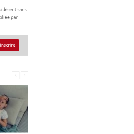
sidèrent sans
liée par
'inscrire