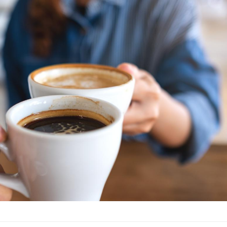
Mortalité infantile : un
Toujour
rapport s’interroge sur
comment
son taux élevé en France
empiète
sur nos 
Grossesse à risque : ce jus
Cancer c
naturel attire l'attention
stratégi
des chercheurs
changé 
basque
Comment oublier les
Chikung
écrans en vacances ?
West Nil
t-il dan
France ?