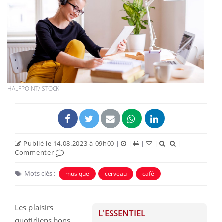
HALFPOINT/ISTOCK
Publié le 14.08.2023 à 09h00
|
|
|
|
|
Commenter
Mots clés :
musique
cerveau
café
Les plaisirs
L'ESSENTIEL
quotidiens bons