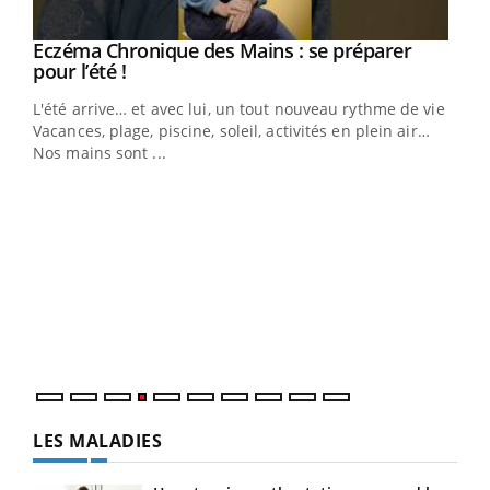
Eczéma Chronique des Mains : se préparer
Youtube
Youtube
pour l’été !
L'été arrive… et avec lui, un tout nouveau rythme de vie !
Vacances, plage, piscine, soleil, activités en plein air…
Nos mains sont ...
Youtube
Diabète & Ramadan 2026
Un 
Youtube
You
à l
Un é
mati
numé
LES MALADIES