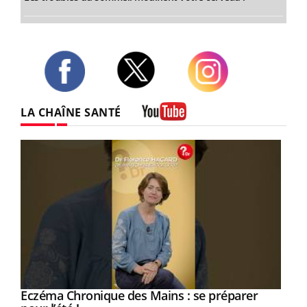
Twitter
Facebook
Instagram
LA CHAÎNE SANTÉ
Youtube
Eczéma Chronique des Mains : se préparer
Youtube