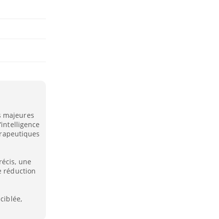
s majeures
’intelligence
hérapeutiques
récis, une
e réduction
ciblée,