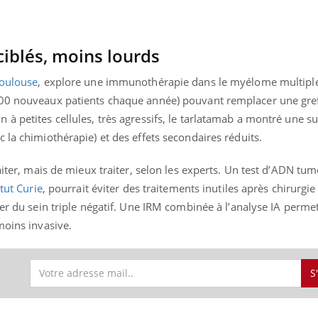
ciblés, moins lourds
Toulouse
, explore une immunothérapie dans le myélome multiple
000 nouveaux patients chaque année) pouvant remplacer une gre
à petites cellules, très agressifs, le tarlatamab a montré une su
 la chimiothérapie) et des effets secondaires réduits.
aiter, mais de mieux traiter, selon les experts. Un test d’ADN tum
itut Curie
, pourrait éviter des traitements inutiles après chirurgi
er du sein triple négatif. Une IRM combinée à l’analyse IA permet
moins invasive.
S