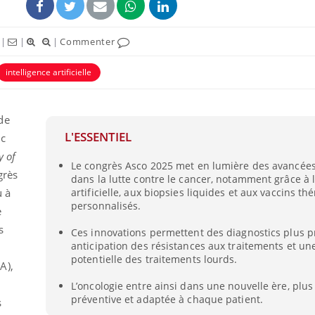
|
|
|
Commenter
intelligence artificielle
de
L'ESSENTIEL
ec
y of
Le congrès Asco 2025 met en lumière des avancée
grès
dans la lutte contre le cancer, notamment grâce à l
u à
artificielle, aux biopsies liquides et aux vaccins t
personnalisés.
e
s
Ces innovations permettent des diagnostics plus p
anticipation des résistances aux traitements et un
potentielle des traitements lourds.
IA),
L’oncologie entre ainsi dans une nouvelle ère, plus 
préventive et adaptée à chaque patient.
s