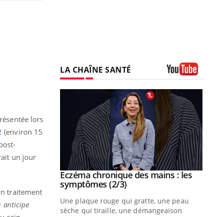
LA CHAÎNE SANTÉ
Youtube
présentée lors
2
(environ 15
post-
ait un jour
 mains : au
Eczéma chronique des mains : les
Youtube
be
Youtube
symptômes (2/3)
un traitement
ès Zaraa,
Une plaque rouge qui gratte, une peau
 anticipe
us explique
sèche qui tiraille, une démangeaison
u sein