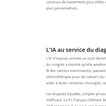
contours de traitements plus ciblés 
plus personnalisés.
L'IA au service du dia
L’IA s'impose comme un outil décisif
du congrès a montré qu’elle amélior
% des cancers mammaires), passant d
chimiothérapie pour les cancers du s
aider à éviter certaines chirurgies, 
Youtube
ue » pour
COUP DE FOOD sur le diabète
Qua
Youtube
You
médecine
êtr
Les biopsies liquides, simples prise
Coup de food sur le diabète, c'est votre
"Les
nouveau rendez-vous culinaire qui
inefficace. Le Pr François-Clément Bid
 groupe
qual
bouscule les idées reçues ! Dans cet
l’échappement et on peut agir avant qu