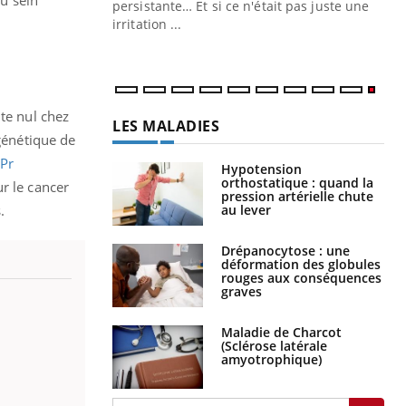
ins au quotidien
persistante… Et si ce n'était pas juste une
irritation ...
te nul chez
LES MALADIES
 génétique de
 Pr
Hypotension
orthostatique : quand la
ur le cancer
pression artérielle chute
.
au lever
Drépanocytose : une
déformation des globules
rouges aux conséquences
graves
Maladie de Charcot
(Sclérose latérale
amyotrophique)