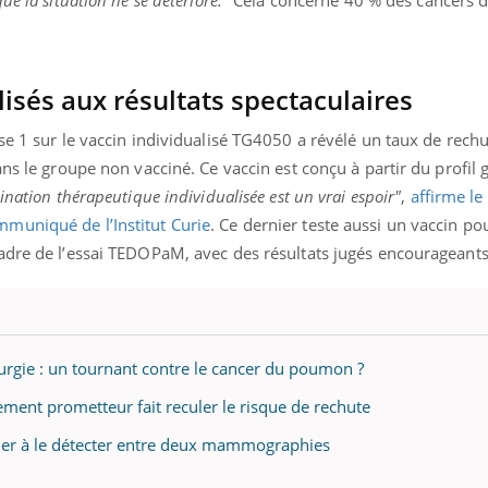
teur reçoivent Régis Blugeon, DRH et
comment protéger vos ma
.
cteur ...
et éviter les ...
isés aux résultats spectaculaires
se 1 sur le vaccin individualisé TG4050 a révélé un taux de rechu
ans le groupe non vacciné. Ce vaccin est conçu à partir du profil
ination thérapeutique individualisée est un vrai espoir"
,
affirme le
muniqué de l’Institut Curie
. Ce dernier teste aussi un vaccin po
adre de l’essai TEDOPaM, avec des résultats jugés encourageants
urgie : un tournant contre le cancer du poumon ?
ment prometteur fait reculer le risque de rechute
aider à le détecter entre deux mammographies