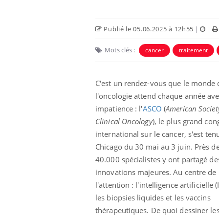
Publié le 05.06.2025 à 12h55
|
|
Mots clés :
cancer
traitement
C'est un rendez-vous que le monde 
l'oncologie attend chaque année av
impatience : l'
ASCO
(
American Societ
Clinical Oncology
), le plus grand con
international sur le cancer, s'est ten
Chicago du 30 mai au 3 juin. Près d
40.000 spécialistes y ont partagé de
innovations majeures. Au centre de
l'attention : l'intelligence artificielle (
les biopsies liquides et les vaccins
thérapeutiques. De quoi dessiner le