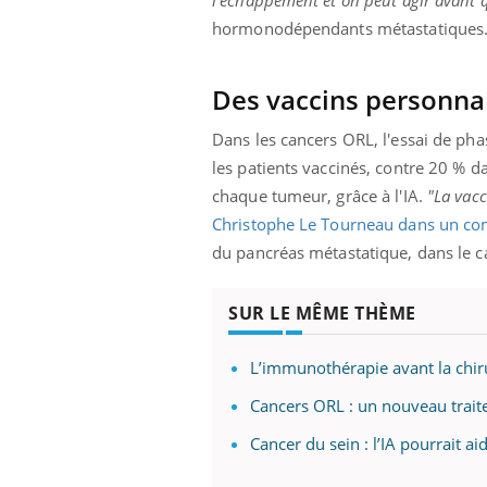
ère de bilan de
Doc
épisode, une ...
hormonodépendants métastatiques
« jumeau
dire
Des vaccins personnal
Dans les cancers ORL, l'essai de pha
les patients vaccinés, contre 20 % d
chaque tumeur, grâce à l'IA.
"La vacc
Christophe Le Tourneau dans un com
du pancréas métastatique, dans le c
SUR LE MÊME THÈME
L’immunothérapie avant la chir
Cancers ORL : un nouveau traite
Cancer du sein : l’IA pourrait 