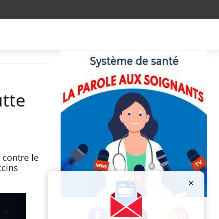
utte
 contre le
ccins
Publicité