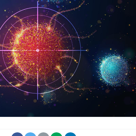
Comment
écrans 
Toujour
comment
empiète
sur nos 
Cancer c
stratégi
changé 
basque