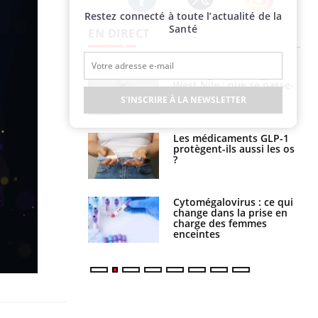
Restez connecté à toute l’actualité de la
Twitter
Facebook
Instagram
Santé
EN DIRECT
 oublier les
Chikungunya, dengue,
en vacances ?
West Nile : que se passe-
t-il dans le sud de la
S'INSCRIRE À LA NEWSLETTER
France ?
s connectés :
Les médicaments GLP-1
 le travail
protègent-ils aussi les os
 de plus en plus
?
soirées
olorectal : une
Cytomégalovirus : ce qui
e simple aurait
change dans la prise en
la donne au Pays
charge des femmes
enceintes