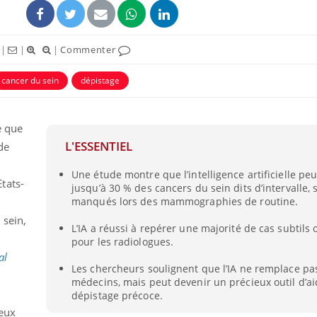
|
|
|
Commenter
cancer du sein
dépistage
e que
L'ESSENTIEL
de
Une étude montre que l’intelligence artificielle peu
tats-
jusqu’à 30 % des cancers du sein dits d’intervalle,
manqués lors des mammographies de routine.
 sein,
L’IA a réussi à repérer une majorité de cas subtils 
pour les radiologues.
al
Les chercheurs soulignent que l’IA ne remplace pas
médecins, mais peut devenir un précieux outil d’a
dépistage précoce.
ceux