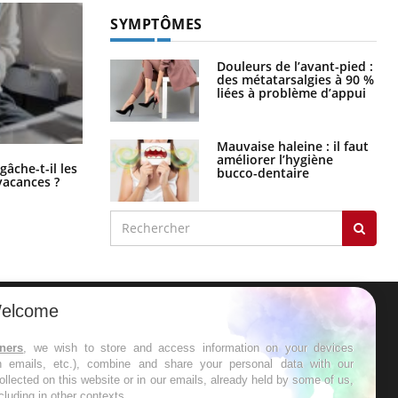
SYMPTÔMES
Douleurs de l’avant-pied :
des métatarsalgies à 90 %
liées à problème d’appui
Mauvaise haleine : il faut
améliorer l’hygiène
Fortes chaleurs : pourquoi le risque
âche-t-il les
bucco-dentaire
de noyade grimpe-t-il ?
vacances ?
elcome
ER
tners
, we wish to store and access information on your devices
in emails, etc.), combine and share your personal data with our
s les semaines les meilleures
ollected on this website or in our emails, already held by some of us,
ncluding in other contexts.