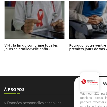
VIH : la fin du comprimé tous les
Pourquoi votre ventre g
jours se profile-t-elle enfin ?
premiers jours de vos 
W
À PROPOS
NEWSLETT
With our 225
par
(cookies, pixels 
Recevez toute
Données personnelles et cookies
partners, whether c
infos santé
or obtained later, i