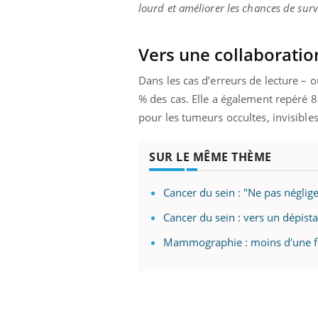
ez les soignants.
soleil, activités en plein air… Nos mains
défi
lourd et améliorer les chances de surv
sont ...
Vers une collaborat
Dans les cas d’erreurs de lecture – o
% des cas. Elle a également repéré 
pour les tumeurs occultes, invisibles 
SUR LE MÊME THÈME
Cancer du sein : "Ne pas négli
Cancer du sein : vers un dépist
Mammographie : moins d'une fem