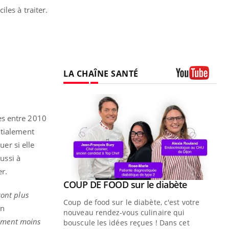
les à traiter.
LA CHAÎNE SANTÉ
Youtube
es entre 2010
itialement
uer si elle
ussi à
r.
Youtube
ue » pour
COUP DE FOOD sur le diabète
Youtube
médecine
sont plus
Coup de food sur le diabète, c'est votre
un
nouveau rendez-vous culinaire qui
tement moins
n groupe
bouscule les idées reçues ! Dans cet