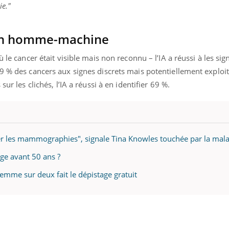
mutualiste innove en mat
s, mais ...
ie."
santé : l'utilisation d'un 
numérique » permet ...
ion homme-machine
ù le cancer était visible mais non reconnu – l’IA a réussi à les si
89 % des cancers aux signes discrets mais potentiellement explo
sur les clichés, l’IA a réussi à en identifier 69 %.
ger les mammographies", signale Tina Knowles touchée par la mal
age avant 50 ans ?
me sur deux fait le dépistage gratuit