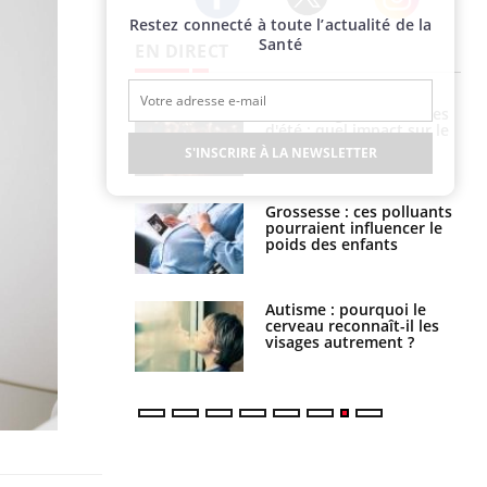
Restez connecté à toute l’actualité de la
Twitter
Facebook
Instagram
Santé
EN DIRECT
: le mystère de la
Le décalage des horaires
ine de Proust"
d'été : quel impact sur le
pliqué
sommeil ?
S'INSCRIRE À LA NEWSLETTER
nce au gluten : les
Grossesse : ces polluants
es
pourraient influencer le
ndations de la
poids des enfants
ance cardiaque :
Autisme : pourquoi le
 mieux la
cerveau reconnaît-il les
r
visages autrement ?