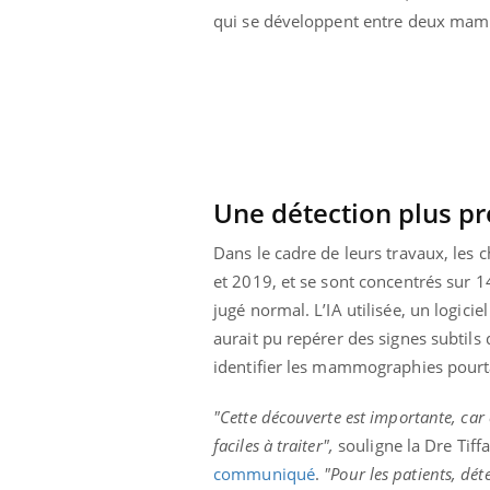
qui se développent entre deux mammog
Une détection plus pr
Dans le cadre de leurs travaux, le
et 2019, et se sont concentrés sur 
jugé normal. L’IA utilisée, un logici
aurait pu repérer des signes subtils 
identifier les mammographies pourta
ale : et si on
Eczéma Chronique des Mains : se
Dia
Youtube
You
ube
Youtube
préparer pour l’été !
"Cette découverte est importante, car c
Le 
faciles à traiter",
souligne la Dre Tiff
 diabète de type 2
L'été arrive… et avec lui, un tout nouveau
nom
communiqué
.
"Pour les patients, dé
ues chez les
rythme de vie ! Vacances, plage, piscine,
diab