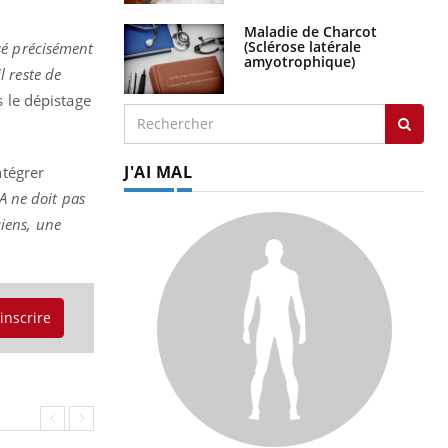
Maladie de Charcot
(Sclérose latérale
isé précisément
amyotrophique)
l reste de
s le dépistage
J'AI MAL
ntégrer
IA ne doit pas
ciens, une
'inscrire