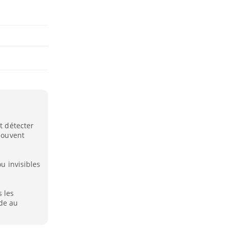
t détecter
 souvent
ou invisibles
 les
ide au