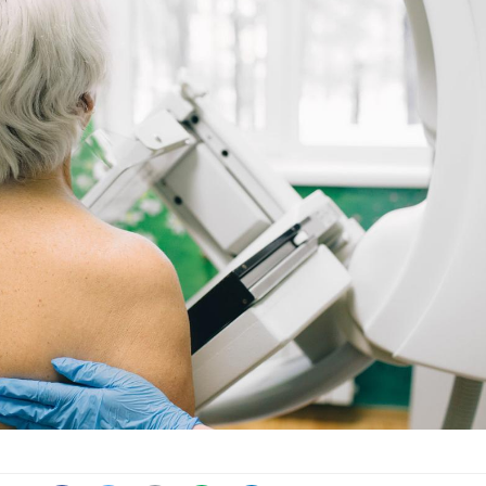
Comment gérer le
Cerveau 
sommeil des enfants en
"madele
vacances ?
enfin ex
Bilan prévention : ce que
Intoléra
les kinés pourront
nouvell
bientôt faire
recomma
HAS
TDAH : quel est ce
Insuffis
traitement autorisé aux
comment
États-Unis ?
préveni