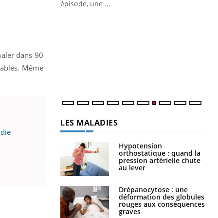
ière de bilan de
épisode, une ...
« jumeau
Qu
You
êtr
"Le
gnaler dans 90
qua
Doc
itables. Même
dir
LES MALADIES
adie
Hypotension
orthostatique : quand la
pression artérielle chute
au lever
Drépanocytose : une
déformation des globules
rouges aux conséquences
graves