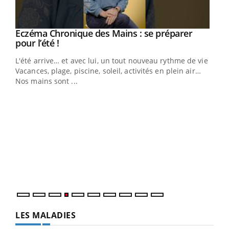
Eczéma Chronique des Mains : se préparer
Youtube
Youtube
pour l’été !
L'été arrive… et avec lui, un tout nouveau rythme de vie !
Vacances, plage, piscine, soleil, activités en plein air…
Nos mains sont ...
Dia
You
Le 
pers
ques
LES MALADIES