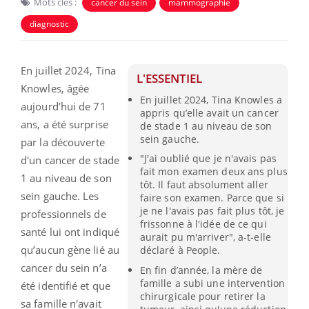
Mots clés :
cancer du sein
mammographie
diagnostic
En juillet 2024, Tina
L'ESSENTIEL
Knowles, âgée
En juillet 2024, Tina Knowles a
aujourd’hui de 71
appris qu’elle avait un cancer
ans, a été surprise
de stade 1 au niveau de son
sein gauche.
par la découverte
"J'ai oublié que je n'avais pas
d'un cancer de stade
fait mon examen deux ans plus
1 au niveau de son
tôt. Il faut absolument aller
sein gauche. Les
faire son examen. Parce que si
je ne l'avais pas fait plus tôt, je
professionnels de
frissonne à l'idée de ce qui
santé lui ont indiqué
aurait pu m'arriver", a-t-elle
qu’aucun gène lié au
déclaré à People.
cancer du sein n’a
En fin d’année, la mère de
famille a subi une intervention
été identifié et que
chirurgicale pour retirer la
sa famille n'avait