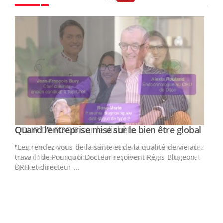
Youtube
Yout
Quand l’entreprise mise sur le bien être global
Youtube
ndez-
"Les rendez-vous de la santé et de la qualité de vie au
cet
travail" de Pourquoi Docteur reçoivent Régis Blugeon,
DRH et directeur ...
Ecz
You