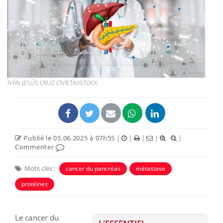
IVÁN JESÚS CRUZ CIVIETA/ISTOCK
Publié le 05.06.2025 à 07h55
|
|
|
|
|
Commenter
Mots clés :
cancer du pancréas
métastase
protéines
Le cancer du