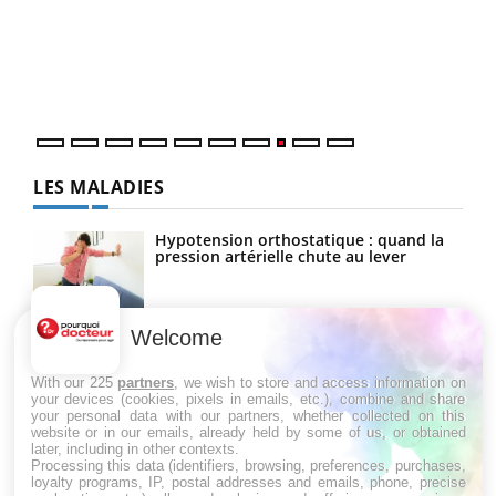
(3/3
Dans
vous
quot
LES MALADIES
Hypotension orthostatique : quand la
pression artérielle chute au lever
Welcome
Drépanocytose : une déformation des
globules rouges aux conséquences
graves
With our 225
partners
, we wish to store and access information on
your devices (cookies, pixels in emails, etc.), combine and share
your personal data with our partners, whether collected on this
website or in our emails, already held by some of us, or obtained
Maladie de Charcot (Sclérose latérale
later, including in other contexts.
amyotrophique)
Processing this data (identifiers, browsing, preferences, purchases,
loyalty programs, IP, postal addresses and emails, phone, precise