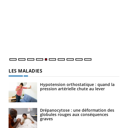
Un 
You
à l
Un é
mati
numé
LES MALADIES
Hypotension orthostatique : quand la
pression artérielle chute au lever
Drépanocytose : une déformation des
globules rouges aux conséquences
graves