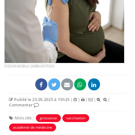
EYEEM MOBILE GMBH/ISTOCK
Publié le 23.05.2025 à 15h25
|
|
|
|
|
Commenter
Mots clés :
grossesse
vaccination
académie de médecine