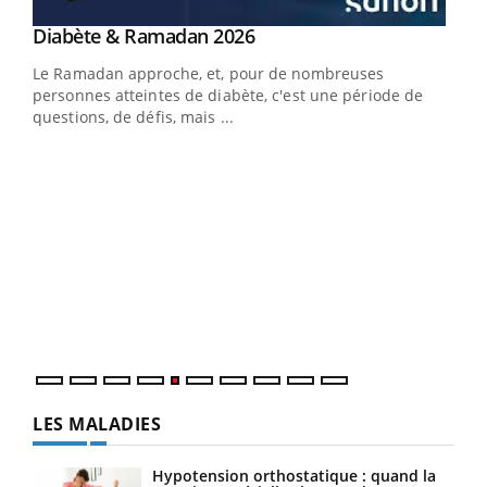
Youtube
Diabète & Ramadan 2026
Youtube
Le Ramadan approche, et, pour de nombreuses
personnes atteintes de diabète, c'est une période de
questions, de défis, mais ...
Un « jumeau numérique » pour faciliter l’accès
COU
Youtube
You
Youtube
à la médecine préventive
Coup
Un établissement lié à un groupe mutualiste innove en
vous
matière de bilan de santé : l'utilisation d'un « jumeau
épis
numérique » permet ...
LES MALADIES
Hypotension orthostatique : quand la