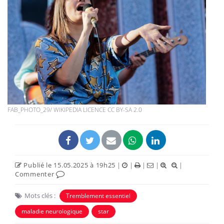
FAB_PHOTO_29/ WIKIPEDIA LICENCE CC BY-SA 2.0
Publié le 15.05.2025 à 19h25
|
|
|
|
|
Commenter
Mots clés :
Tremblement essentiel
maladie neurologique
star