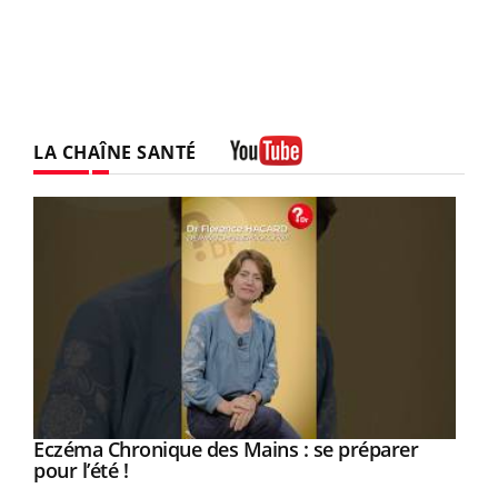
LA CHAÎNE SANTÉ
Youtube
Youtube
Eczéma Chronique des Mains : se préparer
Diabète & Ramadan 2026
Youtube
Youtube
Youtube
pour l’été !
Le Ramadan approche, et, pour de nombreuses