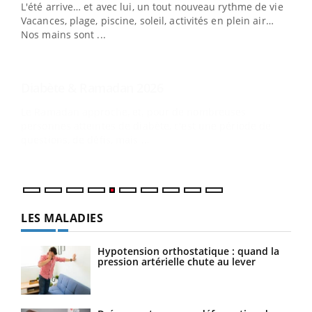
L'été arrive… et avec lui, un tout nouveau rythme de vie !
personnes atteintes de diabète, c'est une période de
Vacances, plage, piscine, soleil, activités en plein air…
questions, de défis, mais ...
Nos mains sont ...
Un 
You
à l
Un é
mati
numé
LES MALADIES
Hypotension orthostatique : quand la
pression artérielle chute au lever