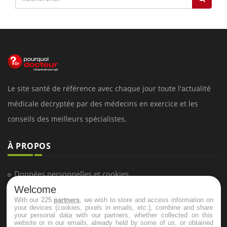
Le site santé de référence avec chaque jour toute l'actualité
médicale decryptée par des médecins en exercice et les
conseils des meilleurs spécialistes.
À PROPOS
Données personnelles et cookies
Welcome
Qui sommes-nous
With our 225
partners
, we wish to store and access information on
Conditions d'utilisation
your devices (cookies, pixels in emails, etc.), combine and share
your personal data with our partners, whether collected on this
Plan du site
website or in our emails, already held by some of us, or obtained