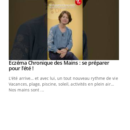
Eczéma Chronique des Mains : se préparer
Youtube
Youtube
pour l’été !
L'été arrive… et avec lui, un tout nouveau rythme de vie !
Vacances, plage, piscine, soleil, activités en plein air…
Nos mains sont ...
Dia
You
Le 
pers