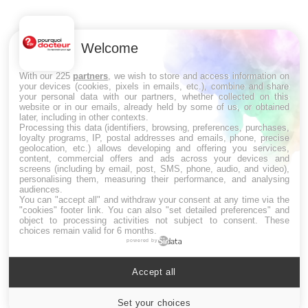
Welcome
With our 225
partners
, we wish to store and access information on
your devices (cookies, pixels in emails, etc.), combine and share
your personal data with our partners, whether collected on this
website or in our emails, already held by some of us, or obtained
later, including in other contexts.
Processing this data (identifiers, browsing, preferences, purchases,
loyalty programs, IP, postal addresses and emails, phone, precise
geolocation, etc.) allows developing and offering you services,
content, commercial offers and ads across your devices and
LES MALADIES
screens (including by email, post, SMS, phone, audio, and video),
personalising them, measuring their performance, and analysing
audiences.
Hypotension orthostatique : quand la
You can "accept all" and withdraw your consent at any time via the
pression artérielle chute au lever
"cookies" footer link
. You can also "set detailed preferences" and
object to processing activities not subject to consent. These
choices remain valid for 6 months.
powered by
Drépanocytose : une déformation des
globules rouges aux conséquences
Accept all
graves
Set your choices
Cookies settings