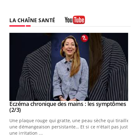
LA CHAÎNE SANTÉ
Youtube
Eczéma chronique des mains : les symptômes
Youtube
Youtube
(2/3)
ris,
Une plaque rouge qui gratte, une peau sèche qui tiraille,
une démangeaison persistante… Et si ce n'était pas juste
une irritation ...