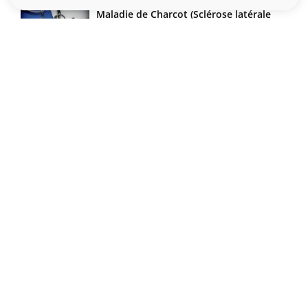
Maladie de Charcot (Sclérose latérale
amyotrophique)
Le site santé de référence avec chaque jour toute l'actualité
médicale decryptée par des médecins en exercice et les
conseils des meilleurs spécialistes.
À PROPOS