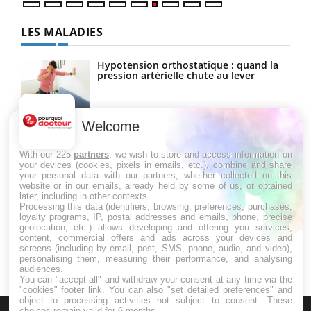
LES MALADIES
Hypotension orthostatique : quand la
pression artérielle chute au lever
Welcome
Drépanocytose : une déformation des
globules rouges aux conséquences
graves
With our 225
partners
, we wish to store and access information on
your devices (cookies, pixels in emails, etc.), combine and share
your personal data with our partners, whether collected on this
website or in our emails, already held by some of us, or obtained
Maladie de Charcot (Sclérose latérale
later, including in other contexts.
amyotrophique)
Processing this data (identifiers, browsing, preferences, purchases,
loyalty programs, IP, postal addresses and emails, phone, precise
geolocation, etc.) allows developing and offering you services,
content, commercial offers and ads across your devices and
screens (including by email, post, SMS, phone, audio, and video),
personalising them, measuring their performance, and analysing
audiences.
You can "accept all" and withdraw your consent at any time via the
"cookies" footer link
. You can also "set detailed preferences" and
object to processing activities not subject to consent. These
choices remain valid for 6 months.