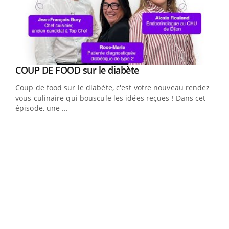
Youtube
cès
COUP DE FOOD sur le diabète
Youtube
Coup de food sur le diabète, c'est votre nouveau rendez-
 en
vous culinaire qui bouscule les idées reçues ! Dans cet
u
épisode, une ...
Qua
You
"Les
trav
DRH 