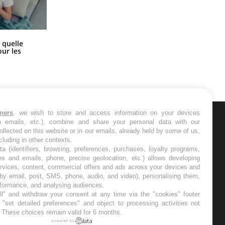
Syndrome métabolique : quels sont
 quelle
les meilleurs exercices physiques ?
ur les
tners
, we wish to store and access information on your devices
in emails, etc.), combine and share your personal data with our
ER
ollected on this website or in our emails, already held by some of us,
ncluding in other contexts.
ta (identifiers, browsing, preferences, purchases, loyalty programs,
s les semaines les meilleures
es and emails, phone, precise geolocation, etc.) allows developing
ervices, content, commercial offers and ads across your devices and
 by email, post, SMS, phone, audio, and video), personalising them,
rformance, and analysing audiences.
l" and withdraw your consent at any time via the "cookies" footer
"set detailed preferences" and object to processing activities not
. These choices remain valid for 6 months.
RE
powered by