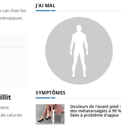
J'AI MAL
 cas chez les
 ménopause.
SYMPTÔMES
llit
Douleurs de l’avant-pied :
vient
des métatarsalgies à 90 %
de calories
liées à problème d’appui