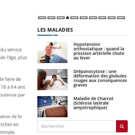
LES MALADIES
e
Hypotension
orthostatique : quand la
 du service
pression artérielle chute
de l'âge, plus
au lever
Drépanocytose : une
déformation des globules
de faire de
rouges aux conséquences
graves
18 à 64 ans
soutenue par
Maladie de Charcot
(Sclérose latérale
amyotrophique)
ation de la
riches en
ominale.