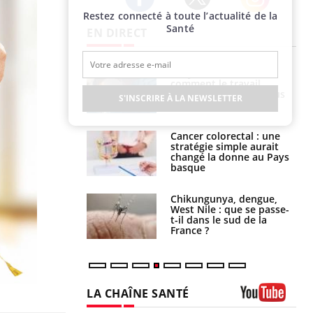
Restez connecté à toute l’actualité de la
Twitter
Facebook
Instagram
Santé
EN DIRECT
é infantile : un
Toujours connectés :
s’interroge sur
comment le travail
x élevé en France
empiète de plus en plus
S'INSCRIRE À LA NEWSLETTER
sur nos soirées
e à risque : ce jus
Cancer colorectal : une
attire l'attention
stratégie simple aurait
rcheurs
changé la donne au Pays
basque
 oublier les
Chikungunya, dengue,
en vacances ?
West Nile : que se passe-
t-il dans le sud de la
France ?
LA CHAÎNE SANTÉ
Youtube