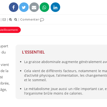
|
|
|
Commenter
vieillissement
ence en fer : comprendre pour
Insuline & Charge ment
tube
Youtube
upart
Youtube
Yout
venir
osait en parler??
L'ESSENTIEL
e du
gue, irritabilité, brouillard mental ou
En 2026, l'insuline dans l
La graisse abdominale augmente généralement ave
e alopécie… Les symptômes de la
reste entourée d'idées re
 vient
nce en fer sont multiples ce qui la rend
patients comme parfois ch
 de la
Cela vient de différents facteurs, notamment le 
d’activité physique, l’alimentation, les changeme
té
et le sommeil.
ibrée,
Le métabolisme joue aussi un rôle important car, en
âge,
l’organisme brûle moins de calories.