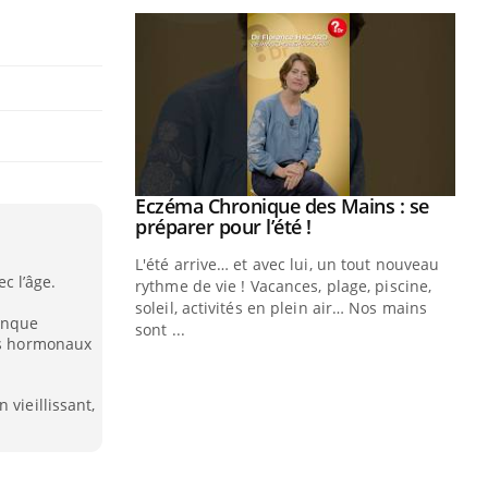
ale : et si on
Eczéma Chronique des Mains : se
Youtube
ube
Youtube
préparer pour l’été !
e diabète de type 2
L'été arrive… et avec lui, un tout nouveau
c l’âge.
çues chez les
rythme de vie ! Vacances, plage, piscine,
ez les soignants.
soleil, activités en plein air… Nos mains
manque
sont ...
nts hormonaux
Di
You
Le 
 vieillissant,
nom
dia
défi