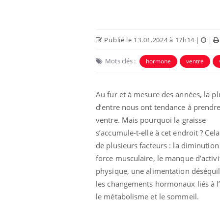
Publié le 13.01.2024 à 17h14
|
|
Mots clés :
hormone
ventre
Eczéma Chronique des Mains :
Car
Youtube
You
Au fur et à mesure des années, la pl
Youtube
expliquer ma maladie
pré
d’entre nous ont tendance à prendr
Il y a des sujets qui sont faciles à aborder...
Fati
ventre. Mais pourquoi la graisse
d'autres non ! D'un côté, poser des
mêm
s’accumule-t-elle à cet endroit ? Cela
questions sur la maladie d'un proche c'est
care
de plusieurs facteurs : la diminution
montrer ...
...
force musculaire, le manque d’activi
physique, une alimentation déséquil
les changements hormonaux liés à l’
le métabolisme et le sommeil.