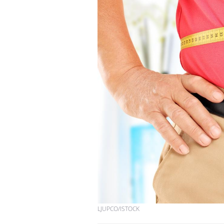
Les troubles du sommeil
modifient votre cerveau !
Mon enfant est-il trop
sensible ou simplement
très empathique ?
Bébés, jeunes enfants :
quelle trousse à
pharmacie pour les
vacances ?
LJUPCO/ISTOCK