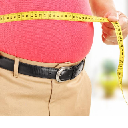
Syndrome métabolique :
Mortalit
quels sont les meilleurs
rapport 
exercices physiques ?
son tau
Comment éviter une otite
Grossess
pendant les vacances ?
naturel 
des che
Hantavirus : un cas
Comment
détecté chez un touriste
écrans 
en France