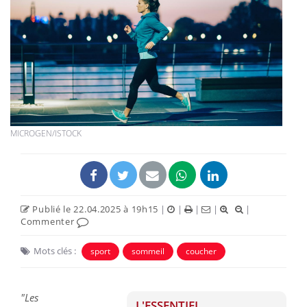
MICROGEN/ISTOCK
Publié le 22.04.2025 à 19h15
|
|
|
|
|
Commenter
Mots clés :
sport
sommeil
coucher
"Les
L'ESSENTIEL