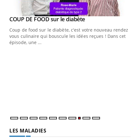
Youtube
Yout
COUP DE FOOD sur le diabète
Quand l’entreprise mise sur le bien être global
Youtube
Youtube
Coup de food sur le diabète, c'est votre nouveau rendez-
"Les rendez-vous de la santé et de la qualité de vie au
vous culinaire qui bouscule les idées reçues ! Dans cet
travail" de Pourquoi Docteur reçoivent Régis Blugeon,
épisode, une ...
DRH et directeur ...
Ecz
You
(3/3
Dans
vous
quot
LES MALADIES