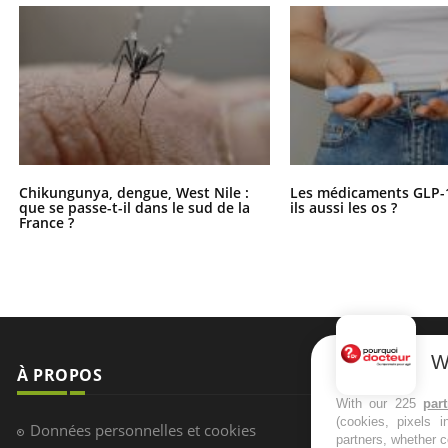
Chikungunya, dengue, West Nile :
Les médicaments GLP-
que se passe-t-il dans le sud de la
ils aussi les os ?
France ?
W
À PROPOS
NEWSLETT
With our 225
par
(cookies, pixels 
Recevez toute
Données personnelles et cookies
partners, whether c
infos santé