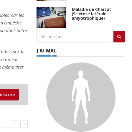
Maladie de Charcot
(Sclérose latérale
bles, car les
amyotrophique)
Il n’empêche
çon dont notre
J'AI MAL
ntiels sur la
e comment
re même tirer
'inscrire