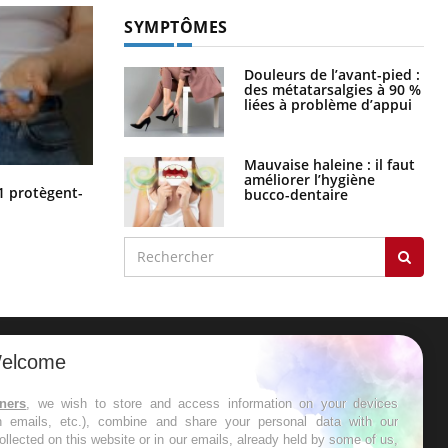
SYMPTÔMES
Douleurs de l’avant-pied :
des métatarsalgies à 90 %
liées à problème d’appui
Mauvaise haleine : il faut
améliorer l’hygiène
Cytomégalovirus : ce qui change
1 protègent-
bucco-dentaire
dans la prise en charge des femmes
enceintes
elcome
ER
tners
, we wish to store and access information on your devices
in emails, etc.), combine and share your personal data with our
s les semaines les meilleures
ollected on this website or in our emails, already held by some of us,