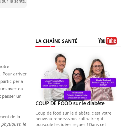
 sur la santé.
LA CHAÎNE SANTÉ
Youtube
notre
. Pour arriver
participer à
ours avec ou
t passer un
Youtube
ue » pour
COUP DE FOOD sur le diabète
Youtube
médecine
Coup de food sur le diabète, c'est votre
ment de la
nouveau rendez-vous culinaire qui
 physiques, le
n groupe
bouscule les idées reçues ! Dans cet