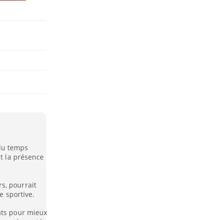
du temps
it la présence
s, pourrait
e sportive.
ats pour mieux