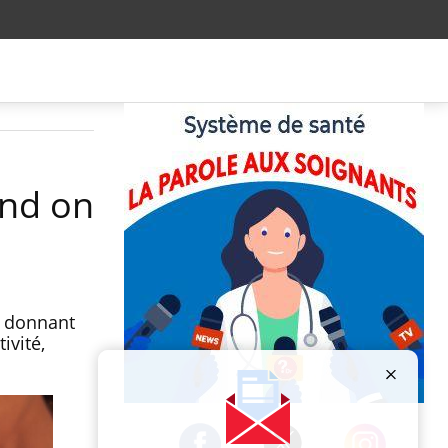
and on
s donnant
ivité,
Publicité