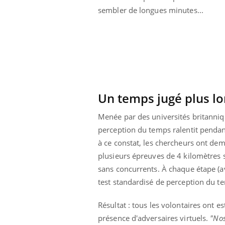
sembler de longues minutes...
Un temps jugé plus lo
Menée par des universités britanniq
perception du temps ralentit pendan
à ce constat, les chercheurs ont de
plusieurs épreuves de 4 kilomètres
sans concurrents. À chaque étape (av
ale : et si on
Eczéma Chronique des Mains : se
Dia
Youtube
You
test standardisé de perception du t
ube
Youtube
préparer pour l’été !
Le 
Résultat : tous les volontaires ont
 diabète de type 2
L'été arrive… et avec lui, un tout nouveau
nom
présence d'adversaires virtuels.
"Nos
ues chez les
rythme de vie ! Vacances, plage, piscine,
diab