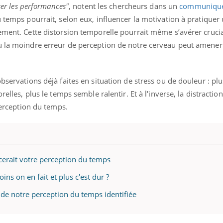
mutualiste innove en mat
s, mais ...
iser les performances"
, notent les chercheurs dans un
communiqu
santé : l'utilisation d'un 
 temps pourrait, selon eux, influencer la motivation à pratiquer 
numérique » permet ...
ement. Cette distorsion temporelle pourrait même s’avérer crucia
ù la moindre erreur de perception de notre cerveau peut amener l
bservations déjà faites en situation de stress ou de douleur : plus
relles, plus le temps semble ralentir. Et à l'inverse, la distractio
 perception du temps.
cerait votre perception du temps
ns on en fait et plus c'est dur ?
e de notre perception du temps identifiée