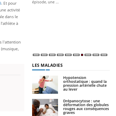
ière de bilan de
épisode, une ...
é
. Et pour
« jumeau
une activité
Qu
You
êtr
le dans le
’athlète à
"Le
qua
Doc
dir
 l'attention
n (musique,
LES MALADIES
Hypotension
orthostatique : quand la
pression artérielle chute
au lever
Drépanocytose : une
déformation des globules
rouges aux conséquences
graves