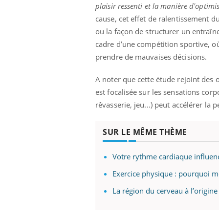
ez les soignants.
soleil, activités en plein air… Nos mains
défi
plaisir ressenti et la manière d'optim
sont ...
cause, cet effet de ralentissement du
ou la façon de structurer un entraîn
cadre d’une compétition sportive, o
prendre de mauvaises décisions.
A noter que cette étude rejoint des o
est focalisée sur les sensations corpo
rêvasserie, jeu...) peut accélérer la
SUR LE MÊME THÈME
Votre rythme cardiaque influen
Exercice physique : pourquoi moi
La région du cerveau à l’origin