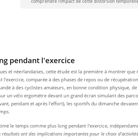
comprendre l’impact de cette distorsion temporelle
ng pendant l'exercice
ues et néerlandaises, cette étude est la première à montrer que 
t l'exercice, comparée à des phases de repos ou de récupération
mandé à des cyclistes amateurs, en bonne condition physique, de 
 sur un vélo ergomètre devant un grand écran simulant des parc
ant, pendant et après l'effort), les sportifs du dimanche devaien
Youtube
bète & Ramadan 2026
Un « jumeau numériq
tube
Youtube
emps.
faciliter l’accès à la 
Ramadan approche, et, pour de
Youtube
préventive
 estimé le temps comme plus long pendant l'exercice, indépendam
breuses personnes atteintes de
 résultats ont des implications importantes pour le choix d'activités
Un établissement lié à u
ète, c'est une période de questions, de