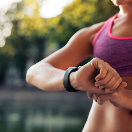
Mordue par une tique en
Allergie
vacances, elle reste dans
une nou
le coma pendant 42 jours
les réac
Mordue par un
Comment
barracuda, une petite fille
sommeil
secourue grâce à un
vacance
réflexe essentiel
Légionellose en Suisse :
Bilan pr
quelle est l’origine de la
les kiné
contamination ?
bientôt 