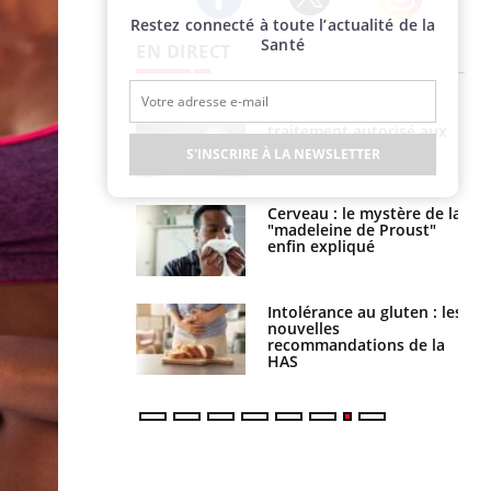
Restez connecté à toute l’actualité de la
Twitter
Facebook
Instagram
Santé
EN DIRECT
s alimentaires :
TDAH : quel est ce
velle arme contre
traitement autorisé aux
tions sévères
États-Unis ?
S'INSCRIRE À LA NEWSLETTER
 gérer le
Cerveau : le mystère de la
 des enfants en
"madeleine de Proust"
s ?
enfin expliqué
évention : ce que
Intolérance au gluten : les
s pourront
nouvelles
faire
recommandations de la
HAS