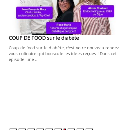
Youtube
cès
COUP DE FOOD sur le diabète
Youtube
Coup de food sur le diabète, c'est votre nouveau rendez-
 en
vous culinaire qui bouscule les idées reçues ! Dans cet
u
épisode, une ...
Qua
You
"Les
trav
DRH 