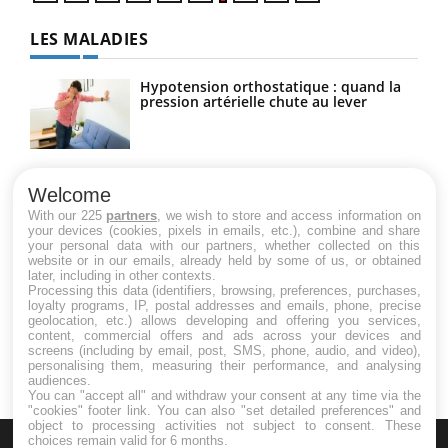
LES MALADIES
Hypotension orthostatique : quand la
pression artérielle chute au lever
Drépanocytose : une déformation des
globules rouges aux conséquences
Welcome
graves
With our 225
partners
, we wish to store and access information on
your devices (cookies, pixels in emails, etc.), combine and share
your personal data with our partners, whether collected on this
website or in our emails, already held by some of us, or obtained
Maladie de Charcot (Sclérose latérale
later, including in other contexts.
amyotrophique)
Processing this data (identifiers, browsing, preferences, purchases,
loyalty programs, IP, postal addresses and emails, phone, precise
geolocation, etc.) allows developing and offering you services,
content, commercial offers and ads across your devices and
screens (including by email, post, SMS, phone, audio, and video),
personalising them, measuring their performance, and analysing
audiences.
You can "accept all" and withdraw your consent at any time via the
"cookies" footer link
. You can also "set detailed preferences" and
object to processing activities not subject to consent. These
choices remain valid for 6 months.