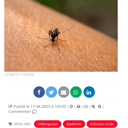
15308757 / ISTOCK
Publié le 17.04.2025 à 12h55
|
|
|
|
|
Commenter
Mots clés :
chikungunya
épidémie
infection virale