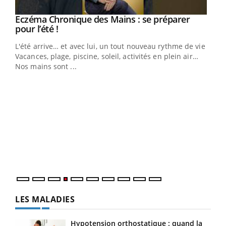
Eczéma Chronique des Mains : se préparer
Youtube
Youtube
pour l’été !
L'été arrive… et avec lui, un tout nouveau rythme de vie !
Vacances, plage, piscine, soleil, activités en plein air…
Nos mains sont ...
Dia
You
Le 
pers
ques
LES MALADIES
Hypotension orthostatique : quand la