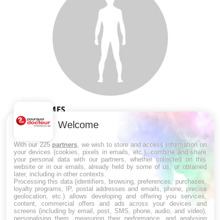
SYMPTÔMES
Welcome
Douleurs de l’avant-pied : des
métatarsalgies à 90 % liées à problème
With our 225
partners
, we wish to store and access information on
d’appui
your devices (cookies, pixels in emails, etc.), combine and share
your personal data with our partners, whether collected on this
website or in our emails, already held by some of us, or obtained
later, including in other contexts.
Mauvaise haleine : il faut améliorer
Processing this data (identifiers, browsing, preferences, purchases,
l’hygiène bucco-dentaire
loyalty programs, IP, postal addresses and emails, phone, precise
geolocation, etc.) allows developing and offering you services,
content, commercial offers and ads across your devices and
screens (including by email, post, SMS, phone, audio, and video),
personalising them, measuring their performance, and analysing