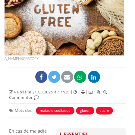
A_NAMENKO/ISTOCK
Publié le 21.03.2025 à 17h25
|
|
|
|
|
Commenter
Mots clés :
maladie coeliaque
gluten
sucre
En cas de maladie
L'ESSENTIEL