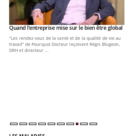
Yout
Quand l’entreprise mise sur le bien être global
Youtube
ndez-
"Les rendez-vous de la santé et de la qualité de vie au
cet
travail" de Pourquoi Docteur reçoivent Régis Blugeon,
DRH et directeur ...
Ecz
You
(3/3
Dans
vous
quot
LES MALADIES