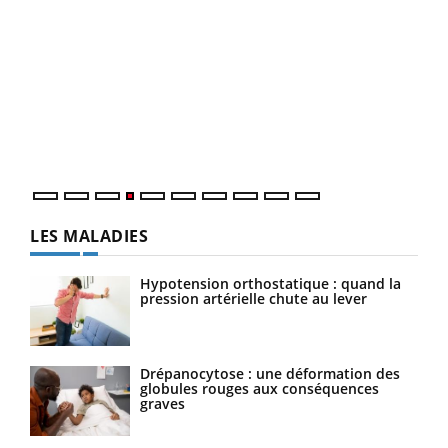
Dia
You
Le 
pers
ques
LES MALADIES
Hypotension orthostatique : quand la
pression artérielle chute au lever
Drépanocytose : une déformation des
globules rouges aux conséquences
graves