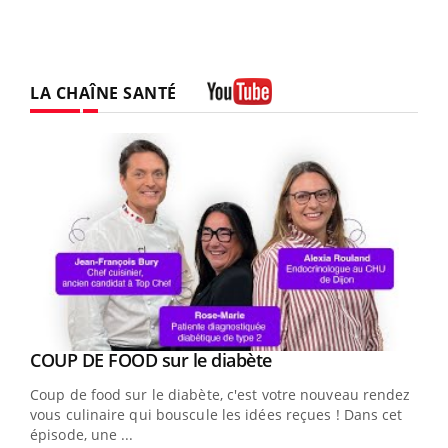
LA CHAÎNE SANTÉ
Youtube
Youtube
cès
COUP DE FOOD sur le diabète
Youtube
Coup de food sur le diabète, c'est votre nouveau rendez-
 en
vous culinaire qui bouscule les idées reçues ! Dans cet
u
épisode, une ...