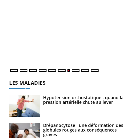
Qua
You
"Les
trav
DRH 
LES MALADIES
Hypotension orthostatique : quand la
pression artérielle chute au lever
Drépanocytose : une déformation des
globules rouges aux conséquences
graves