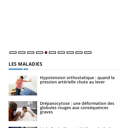
Un 
You
à l
Un é
mati
numé
LES MALADIES
Hypotension orthostatique : quand la
pression artérielle chute au lever
Drépanocytose : une déformation des
globules rouges aux conséquences
graves