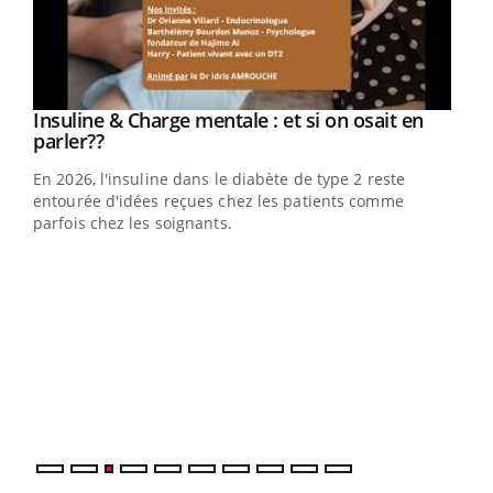
Youtube
Insuline & Charge mentale : et si on osait en
Youtube
Youtube
parler??
En 2026, l'insuline dans le diabète de type 2 reste
entourée d'idées reçues chez les patients comme
parfois chez les soignants.
Ecz
You
pour
L'ét
Vaca
Nos 