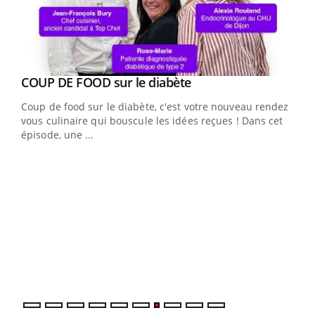
Youtube
cès
COUP DE FOOD sur le diabète
Youtube
Coup de food sur le diabète, c'est votre nouveau rendez-
 en
vous culinaire qui bouscule les idées reçues ! Dans cet
u
épisode, une ...
Qua
You
"Les
trav
DRH 