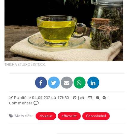
THICHA STUDIO / ISTOCK.
Publié le 04.04.2024 à 17h30
|
|
|
|
|
Commenter
Mots clés :
douleur
efficacité
Cannabidiol