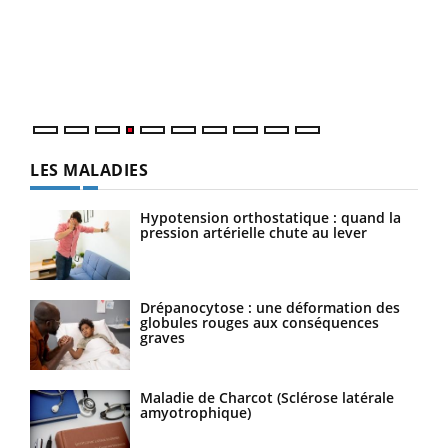
Le 
pers
ques
LES MALADIES
Hypotension orthostatique : quand la
pression artérielle chute au lever
Drépanocytose : une déformation des
globules rouges aux conséquences
graves
Maladie de Charcot (Sclérose latérale
amyotrophique)