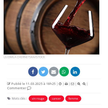
LIUDMILA CHERNETSKA/ISTOCK
Publié le 11.03.2025 à 18h25
|
|
|
|
|
Commenter
Mots clés :
vin rouge
cancer
femme