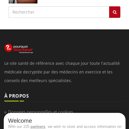
Le site santé de référence avec chaque jour toute l'actualité
médicale decryptée par des médecins en exercice et les
conseils des meilleurs spécialistes.
À PROPOS
Données personnelles et cookies
Welcome
Qui sommes-nous
With our 225
partners
, we wish to store and access information on