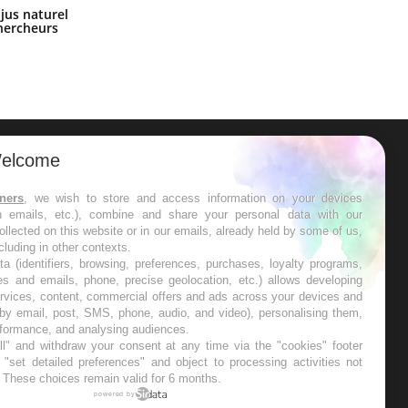
Comment oublier les écrans en
 jus naturel
vacances ?
chercheurs
elcome
ER
tners
, we wish to store and access information on your devices
in emails, etc.), combine and share your personal data with our
s les semaines les meilleures
ollected on this website or in our emails, already held by some of us,
ncluding in other contexts.
ta (identifiers, browsing, preferences, purchases, loyalty programs,
es and emails, phone, precise geolocation, etc.) allows developing
ervices, content, commercial offers and ads across your devices and
 by email, post, SMS, phone, audio, and video), personalising them,
RE
rformance, and analysing audiences.
l" and withdraw your consent at any time via the "cookies" footer
"set detailed preferences" and object to processing activities not
. These choices remain valid for 6 months.
powered by