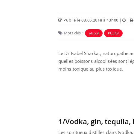
Publié le 03.05.2018 à 13h00
|
|
Mots clés :
alcool
PCSK9
Le Dr Isabel Sharkar, naturopathe aux
Eczéma Chronique des Mains :
Car
Youtube
You
quelles boissons alcoolisées sont lé
Youtube
expliquer ma maladie
pré
moins toxique au plus toxique.
Il y a des sujets qui sont faciles à aborder...
Fati
d'autres non ! D'un côté, poser des
mêm
questions sur la maladie d'un proche c'est
care
montrer ...
...
1/Vodka, gin, tequila, 
Les spiritueux distillés clairs (vodka,