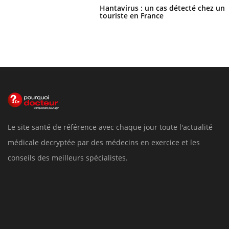
Hantavirus : un cas détecté chez un
touriste en France
Le site santé de référence avec chaque jour toute l'actualité
médicale decryptée par des médecins en exercice et les
conseils des meilleurs spécialistes.