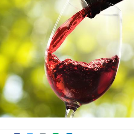
Comment oublier les
Chikung
écrans en vacances ?
West Nil
t-il dan
France ?
Toujours connectés :
Les méd
comment le travail
protègen
empiète de plus en plus
?
sur nos soirées
Cancer colorectal : une
Cytomég
stratégie simple aurait
change d
changé la donne au Pays
charge 
basque
enceint