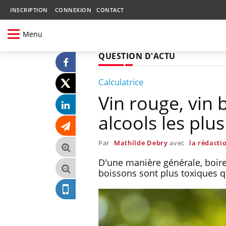
INSCRIPTION
CONNEXION
CONTACT
Menu
QUESTION D'ACTU
Calculatrice
Vin rouge, vin b
alcools les plu
Par
Mathilde Debry
avec
la rédacti
D'une manière générale, boire
boissons sont plus toxiques 