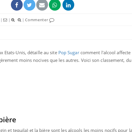
|
|
|
Commenter
 Etats-Unis, détaille au site
Pop Sugar
comment l'alcool affecte 
ence en fer : comprendre pour
Insuline & Charge ment
tube
Youtube
gèrement moins nocives que les autres. Voici son classement, du 
Youtube
Yout
venir
osait en parler??
gue, irritabilité, brouillard mental ou
En 2026, l'insuline dans l
e alopécie… Les symptômes de la
reste entourée d'idées re
nce en fer sont multiples ce qui la rend
patients comme parfois ch
bière
 gin et tequila) et la bière sont les alcools les moins nocifs pour l