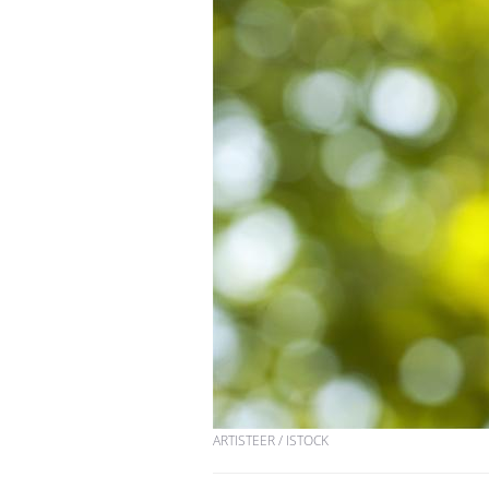
Hantavirus : un cas
détecté chez un touriste
en France
Mortalité infantile : un
rapport s’interroge sur
son taux élevé en France
Grossesse à risque : ce jus
naturel attire l'attention
des chercheurs
ARTISTEER / ISTOCK