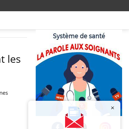
t les
ines
Publicité