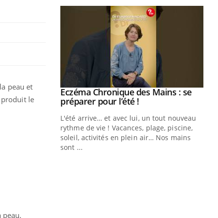
la peau et
ale : et si on
Eczéma Chronique des Mains : se
Youtube
produit le
ube
Youtube
préparer pour l’été !
e diabète de type 2
L'été arrive… et avec lui, un tout nouveau
çues chez les
rythme de vie ! Vacances, plage, piscine,
ez les soignants.
soleil, activités en plein air… Nos mains
sont ...
Di
You
Le 
nom
dia
défi
a peau.