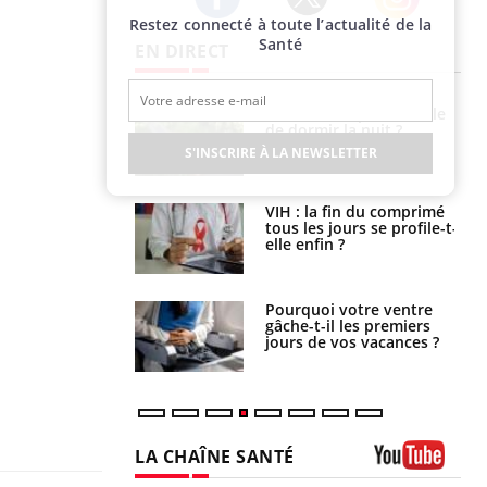
Restez connecté à toute l’actualité de la
Twitter
Facebook
Instagram
Santé
EN DIRECT
unya, dengue,
La sieste empêche-t-elle
e : que se passe-
de dormir la nuit ?
s le sud de la
S'INSCRIRE À LA NEWSLETTER
icaments GLP-1
VIH : la fin du comprimé
t-ils aussi les os
tous les jours se profile-t-
elle enfin ?
alovirus : ce qui
Pourquoi votre ventre
ans la prise en
gâche-t-il les premiers
des femmes
jours de vos vacances ?
es
LA CHAÎNE SANTÉ
Youtube