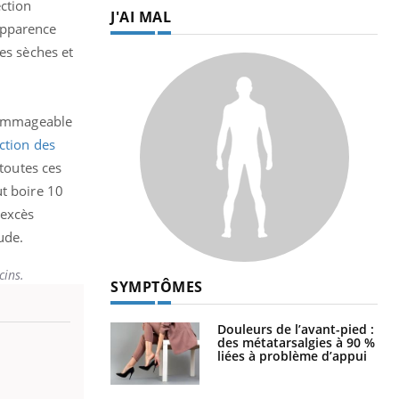
ection
J'AI MAL
apparence
es sèches et
 dommageable
ction des
toutes ces
ut boire 10
 excès
ude.
cins.
SYMPTÔMES
Douleurs de l’avant-pied :
des métatarsalgies à 90 %
liées à problème d’appui