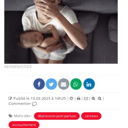
KIEFERPIX/ISTOCK
Publié le 10.03.2025 à 14h25
|
|
|
|
|
Commenter
Mots clés :
dépression post-partum
cerveau
accouchement