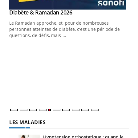
Youtube
Diabète & Ramadan 2026
Youtube
Le Ramadan approche, et, pour de nombreuses
vie !
personnes atteintes de diabète, c'est une période de
…
questions, de défis, mais ...
Un 
You
à l
Un é
mati
numé
LES MALADIES
Hypotension orthostatique : quand la