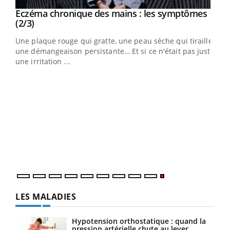
Eczéma chronique des mains : les symptômes
Youtube
Youtube
(2/3)
ris,
Une plaque rouge qui gratte, une peau sèche qui tiraille,
une démangeaison persistante… Et si ce n'était pas juste
une irritation ...
LES MALADIES
Hypotension orthostatique : quand la
pression artérielle chute au lever