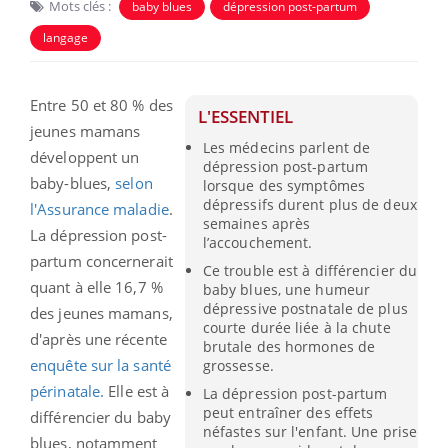
Mots clés :
baby blues
dépression post-partum
langage
Entre 50 et 80 % des
L'ESSENTIEL
jeunes mamans
Les médecins parlent de
développent un
dépression post-partum
baby-blues,
selon
lorsque des symptômes
dépressifs durent plus de deux
l'Assurance maladie
.
semaines après
La dépression post-
l’accouchement.
partum concernerait
Ce trouble est à différencier du
quant à elle 16,7 %
baby blues, une humeur
dépressive postnatale de plus
des jeunes mamans,
courte durée liée à la chute
d'après une récente
brutale des hormones de
enquête sur la santé
grossesse.
périnatale.
Elle est à
La dépression post-partum
peut entraîner des effets
différencier du baby
néfastes sur l'enfant. Une prise
blues, notamment