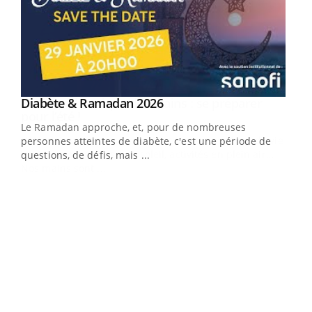
Youtube
Diabète & Ramadan 2026
Youtube
Le Ramadan approche, et, pour de nombreuses
vie !
personnes atteintes de diabète, c'est une période de
…
questions, de défis, mais ...
Un 
You
à l
Un é
mati
numé