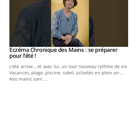
Eczéma Chronique des Mains : se préparer
Youtube
Youtube
pour l’été !
L'été arrive… et avec lui, un tout nouveau rythme de vie !
Vacances, plage, piscine, soleil, activités en plein air…
Nos mains sont ...
Dia
You
Le 
pers
ques