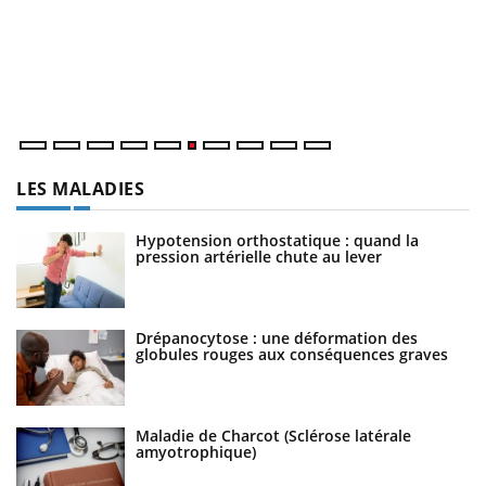
Co
cu
un
LES MALADIES
Hypotension orthostatique : quand la
pression artérielle chute au lever
Drépanocytose : une déformation des
globules rouges aux conséquences graves
Maladie de Charcot (Sclérose latérale
amyotrophique)