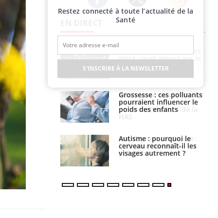
Restez connecté à toute l’actualité de la
Twitter
Facebook
Instagram
Santé
EN DIRECT
: le mystère de la
Le décalage des horaires
ine de Proust"
d'été : quel impact sur le
pliqué
sommeil ?
S'INSCRIRE À LA NEWSLETTER
nce au gluten : les
Grossesse : ces polluants
es
pourraient influencer le
ndations de la
poids des enfants
ance cardiaque :
Autisme : pourquoi le
 mieux la
cerveau reconnaît-il les
r
visages autrement ?