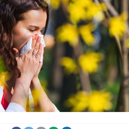
Comment gérer le
Cerveau 
sommeil des enfants en
"madele
vacances ?
enfin ex
Bilan prévention : ce que
Intoléra
les kinés pourront
nouvell
bientôt faire
recomma
HAS
TDAH : quel est ce
Insuffis
traitement autorisé aux
comment
États-Unis ?
préveni