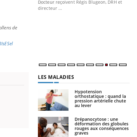
Docteur reçoivent Régis Blugeon, DRH et
directeur ...
Ec
You
quo
ollens de
Dan
der
com
RIsESel
et é
LES MALADIES
Hypotension
orthostatique : quand la
pression artérielle chute
au lever
Drépanocytose : une
déformation des globules
rouges aux conséquences
graves