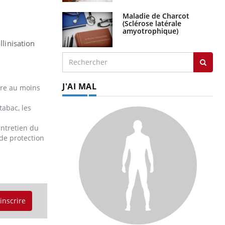
Maladie de Charcot
(Sclérose latérale
amyotrophique)
llinisation
J'AI MAL
aire au moins
tabac, les
entretien du
s de protection
'inscrire