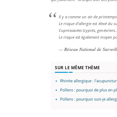
mut
air… Nos mains
défis, mais ...
sant
num
Il y a comme un air de printemps
Le risque d'allergie est élevé du 
Cupressacées (cyprès, genévriers..
Le risque est également moyen pou
— Réseau National de Surveil
SUR LE MÊME THÈME
Rhinite allergique : l'acupunctu
Pollens : pourquoi de plus en pl
Pollens : pourquoi suis-je allerg