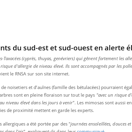
nts du sud-est et sud-ouest en alerte é
s-Taxacées (cyprès, thuyas, genévriers) qui gênent fortement les all
isque d'allergie de niveau élevé. Ils sont accompagnés par les poll
vient le RNSA sur son site internet.
de noisetiers et d’aulnes (famille des bétulacées) pourraient ég
arbres sont en pleine floraison sur tout le pays
"avec un risque d'
u niveau élevé dans les jours à venir"
. Les mimosas sont aussi en 
« jumeau numérique » pour
COUP DE FOOD sur le
tube
Youtube
ies de proximité mettent en garde les experts.
iliter l’accès à la médecine
Youtube
Coup de food sur le diabèt
ventive
nouveau rendez-vous culi
 allergiques a été portée par des "
journées ensoleillées, douces et
établissement lié à un groupe
bouscule les idées reçues
ns dans l'air"
, expliquent-ils dans leur
communiqué
.