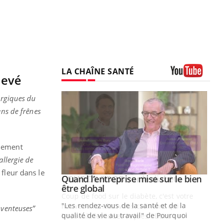
LA CHAÎNE SANTÉ
levé
Youtube
ergiques du
ens de frênes
alement
allergie de
fleur dans le
Youtube
 diabète
Quand l’entreprise mise sur le bien
Youtube
Youtube
être global
e, c'est votre
"Les rendez-vous de la santé et de la
naire qui
 venteuses”
qualité de vie au travail" de Pourquoi
 ! Dans cet