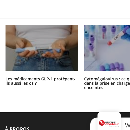
S
Les médicaments GLP-1 protègent-
Cytomégalovirus : ce q
ils aussi les os ?
dans la prise en char
enceintes
W
À PROPOS
NEWSLETT