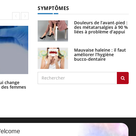
SYMPTÔMES
Douleurs de l’avant-pied :
des métatarsalgies à 90 %
liées à problème d’appui
Mauvaise haleine : il faut
améliorer l’hygiène
bucco-dentaire
La sieste empêche-t-elle de dormir
ui change
la nuit ?
ge des femmes
elcome
ER