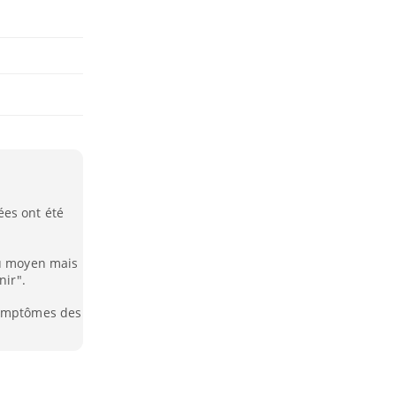
ées ont été
au moyen mais
nir".
symptômes des