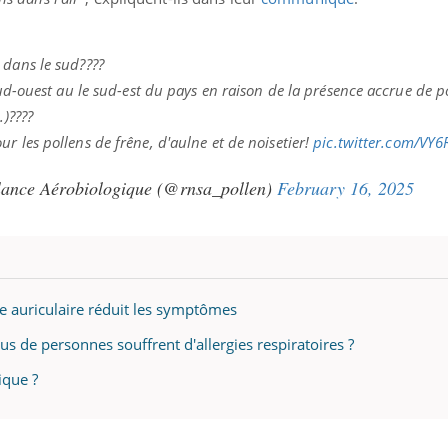
ualiste innove en matière de bilan de
épisode, une ...
é : l'utilisation d'un « jumeau
érique » permet ...
 dans le sud????
sud-ouest au le sud-est du pays en raison de la présence accrue de p
.)????
r les pollens de frêne, d'aulne et de noisetier!
pic.twitter.com/VY6
lance Aérobiologique (@rnsa_pollen)
February 16, 2025
re auriculaire réduit les symptômes
us de personnes souffrent d'allergies respiratoires ?
ique ?