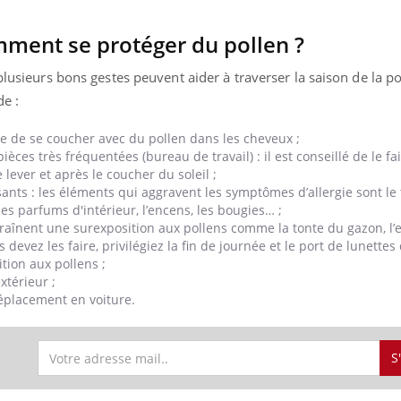
mment se protéger du pollen ?
plusieurs bons gestes peuvent aider à traverser la saison de la po
e :
vite de se coucher avec du pollen dans les cheveux ;
ièces très fréquentées (bureau de travail) : il est conseillé de le f
e lever et après le coucher du soleil ;
isants : les éléments qui aggravent les symptômes d’allergie sont le 
les parfums d'intérieur, l’encens, les bougies… ;
ntraînent une surexposition aux pollens comme la tonte du gazon, l’
us devez les faire, privilégiez la fin de journée et le port de lunette
ition aux pollens ;
extérieur ;
déplacement en voiture.
S