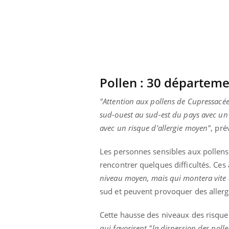
Pollen : 30 départeme
"Attention aux pollens de Cupressacée
sud-ouest au sud-est du pays avec un r
avec un risque d'allergie moyen"
, pré
Les personnes sensibles aux pollens 
rencontrer quelques difficultés. Ces 
niveau moyen, mais qui montera vite a
Youtube
 Mains : se
Diabète & Ramadan 2026
Un 
Youtube
You
sud et peuvent provoquer des allerg
outube
fac
Le Ramadan approche, et, pour de
pré
un tout nouveau
nombreuses personnes atteintes de
Cette hausse des niveaux des risques
Un 
lage, piscine,
diabète, c'est une période de questions, de
qui favorisent "la dispersion des polle