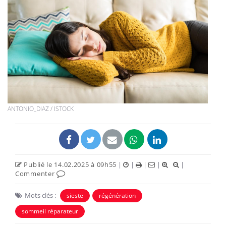
ANTONIO_DIAZ / ISTOCK
Publié le 14.02.2025 à 09h55
|
|
|
|
|
Commenter
Mots clés :
sieste
régénération
sommeil réparateur