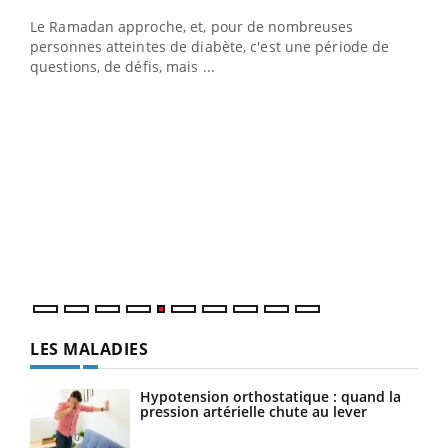
Le Ramadan approche, et, pour de nombreuses
vie !
personnes atteintes de diabète, c'est une période de
…
questions, de défis, mais ...
Un 
You
à l
Un é
mati
numé
LES MALADIES
Hypotension orthostatique : quand la
pression artérielle chute au lever